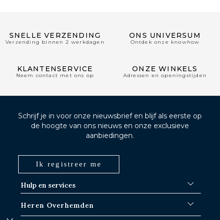
SNELLE VERZENDING
ONS UNIVERSUM
Verzending binnen 2 werkdagen
Ontdek onze knowhow
KLANTENSERVICE
ONZE WINKELS
Neem contact met ons op
Adressen en openingstijden
Schrijf je in voor onze nieuwsbrief en blijf als eerste op
de hoogte van ons nieuws en onze exclusieve
aanbiedingen.
Ik registreer me
Hulp en services
FAQ
Heren Overhemden
Verzendprocedures