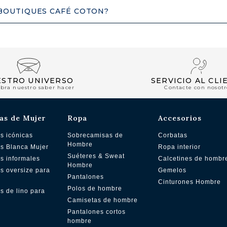
 BOUTIQUES CAFÉ COTON?
ESTRO UNIVERSO
SERVICIO AL CLI
bra nuestro saber hacer
Contacte con nosotr
as de Mujer
Ropa
Accesorios
s icónicas
Sobrecamisas de
Corbatas
Hombre
s Blanca Mujer
Ropa interior
Suéteres & Sweat
s informales
Calcetines de hombr
Hombre
s oversize para
Gemelos
Pantalones
Cinturones Hombre
Polos de hombre
s de lino para
Camisetas de hombre
Pantalones cortos
hombre