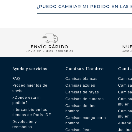
¿PUEDO CAMBIAR MI PEDIDO EN LAS
ENVÍO RÁPIDO
NU
Envío en 2 días laborables
Descu
Ayuda y servicios
Camisas Hombre
Camis
FAQ
Camisas blancas
Camisa
Procedimientos de
Camisas azules
Camisa
envío
Camisas de rayas
Camisa
¿Dónde está mi
Camisas de cuadros
Camisa
pedido?
mujer
Camisas de lino
Intercambio en las
hombre
Camisa
tiendas de París-IDF
mujer
Camisas manga corta
Devolución y
hombre
Albane
reembolso
Camisas Jean
Justine