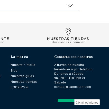
ENTE
NUESTRAS TIENDAS
os
Direcciones y horarios
La marca
Contacte con nosotros
Nuestra historia
A través de nuestro
formulario o por teléfono.
Blog
De lunes a sábado
e
Nuestras guías
9h-19H / 11h-19h el
Nuestras tiendas
Sábado
contact@cafecoton.com
LOOKBOOK