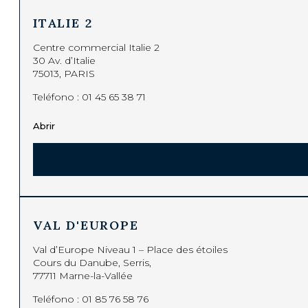
ITALIE 2
Centre commercial Italie 2
30 Av. d’Italie
75013, PARIS
Teléfono :
01 45 65 38 71
Abrir
VAL D'EUROPE
Val d’Europe Niveau 1 – Place des étoiles
Cours du Danube, Serris,
77711 Marne-la-Vallée
Teléfono :
01 85 76 58 76