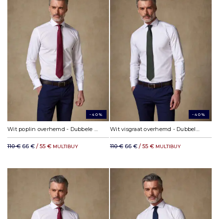
-40%
-40%
Wit poplin overhemd - Dubbele manchetten
Wit visgraat overhemd - Dubbele manchetten
110 €
66 €
/ 55 €
110 €
66 €
/ 55 €
MULTIBUY
MULTIBUY