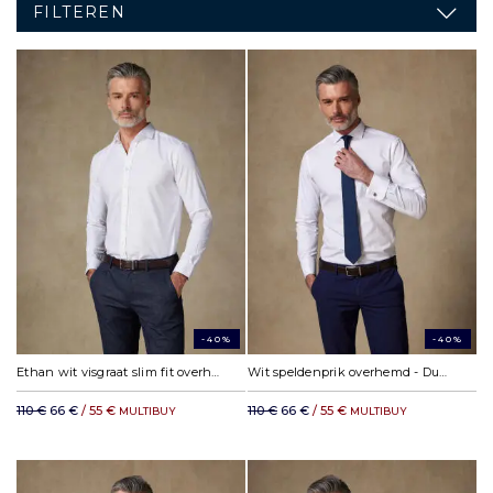
FILTEREN
-40%
-40%
Ethan wit visgraat slim fit overhemd
Wit speldenprik overhemd - Dubbele manchetten
110 €
66 €
/ 55 €
110 €
66 €
/ 55 €
MULTIBUY
MULTIBUY