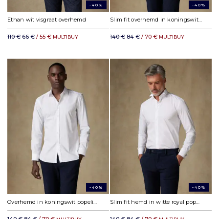
-40%
-40%
Ethan wit visgraat overhemd
Slim fit overhemd in koningswit popeline
110 €
66 €
/ 55 €
140 €
84 €
/ 70 €
MULTIBUY
MULTIBUY
-40%
-40%
Overhemd in koningswit popeline
Slim fit hemd in witte royal popeline - Gebroken kraag