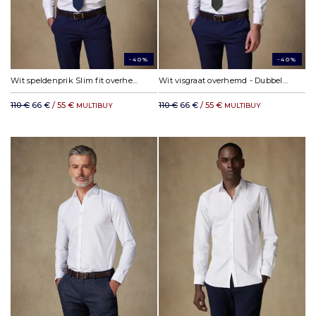
-40%
-40%
Wit speldenprik Slim fit overhemd - Dubbele manchetten
Wit visgraat overhemd - Dubbele manchetten
110 €
66 €
/ 55 €
110 €
66 €
/ 55 €
MULTIBUY
MULTIBUY