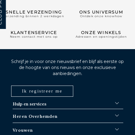
SNELLE VERZENDING
ONS UNIVERSUM
Verzending binnen 2 werkdagen
Ontdek onze knowhow
KLANTENSERVICE
ONZE WINKELS
Neem contact met ons op
Adressen en openingstijden
Schrijf je in voor onze nieuwsbrief en blijf als eerste op
de hoogte van ons nieuws en onze exclusieve
aanbiedingen.
Ik registreer me
Hulp en services
FAQ
Heren Overhemden
Verzendprocedures
Waar is mijn bestelling?
Witte overhemden
Vrouwen
Ruilen in Parijs-IDF winkels
Blauwe overhemden