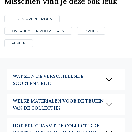
Misschien vind je deze ook leuk
De herentrui in katoen is bij uitstek het tussenseizoensstuk. Lichter,
ademender, begeleidt hij de dagen waarop wol te veel zou zijn.
HEREN OVERHEMDEN
Deze erfenis in de keuze van materialen is die van een huis gevormd in
textiele striktheid. Bij Café Coton geldt dezelfde aandacht die aan het
OVERHEMDEN VOOR HEREN
BROEK
overhemd wordt besteed, ook voor de trui: in de snit, de afwerkingen en
de duurzaamheid van de stukken.
VESTEN
Ronde hals, V-hals of coltrui: welke trui
kiezen
De kraag is vaak wat de plaats van een trui in een outfit bepaalt. Men
kiest de juiste kraag, voor de juiste gelegenheid.
WAT ZIJN DE VERSCHILLENDE
SOORTEN TRUI?
De ronde hals is de meest veelzijdige. Hij wordt gedragen over een
overhemd waarvan de kraag lichtjes uitsteekt, en glijdt gemakkelijk
onder een jasje. Het is een stuk dat men kiest zonder zich vragen te
WELKE MATERIALEN VOOR DE TRUIEN
stellen, voor kantoor zowel als voor het weekend.
VAN DE COLLECTIE?
De V-hals is bedoeld om te worden gelaagd. Gedragen over een klassiek
overhemd, laat hij de kraag en de das zichtbaar worden. Het is vaak de
trui van de professionele garderobe, degene die een silhouet structureert
HOE BELICHAAMT DE COLLECTIE DE
zonder het te verzwaren.