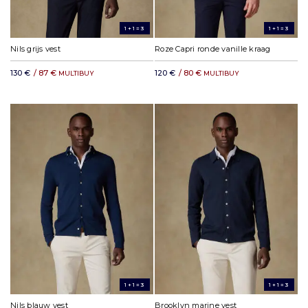
1+1=3
1+1=3
Nils grijs vest
Roze Capri ronde vanille kraag
130 €
/ 87 €
120 €
/ 80 €
MULTIBUY
MULTIBUY
1+1=3
1+1=3
Nils blauw vest
Brooklyn marine vest