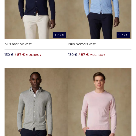
1+1=3
1+1=3
Nils marine vest
Nils hemels vest
130 €
/ 87 €
130 €
/ 87 €
MULTIBUY
MULTIBUY