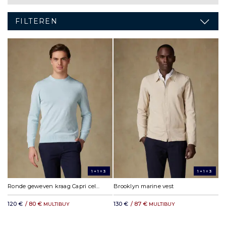
FILTEREN
1+1=3
1+1=3
Ronde geweven kraag Capri celadon
Brooklyn marine vest
120 €
/ 80 €
130 €
/ 87 €
MULTIBUY
MULTIBUY