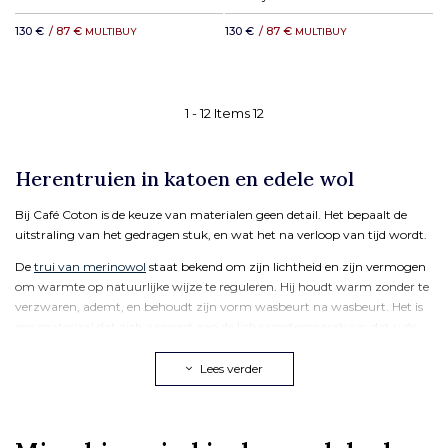
130 €
/ 87 €
130 €
/ 87 €
MULTIBUY
MULTIBUY
1 -
12
Items
12
Herentruien in katoen en edele wol
Bij Café Coton is de keuze van materialen geen detail. Het bepaalt de
uitstraling van het gedragen stuk, en wat het na verloop van tijd wordt.
De
trui van merinowol
staat bekend om zijn lichtheid en zijn vermogen
om warmte op natuurlijke wijze te reguleren. Hij houdt warm zonder te
verzwaren, ademt, en behoudt zijn vorm wasbeurt na wasbeurt. Het is
een materiaal dat zich aanpast aan de lichaamstemperatuur, dat u de
hele dag door volgt.
Lees verder
De
trui van lamswol
is op zijn beurt een zachte en dichte wol, afkomstig
van de eerste scheerbeurt van het lam. Hij biedt een onmiddellijke
zachtheid bij aanraking en een uitstekende houdbaarheid in de tijd. Een
lamswollen trui behoudt zijn structuur en uiterlijk, seizoen na seizoen.