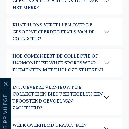
GEEST VAN ELEGANTIE EN DURF VAN
De
coltrui heren
dringt zich op zodra de temperaturen dalen. Hij bedekt,
HET MERK?
beschermt, en geeft karakter aan een eenvoudige outfit. Alleen
gedragen, onder een jasje of een jas, volstaat hij zichzelf.
KUNT U ONS VERTELLEN OVER DE
Voor wie een opening verkiest, bieden onze
truien met rits heren
, full zip
GESOFISTICEERDE DETAILS VAN DE
en half zip, een praktisch alternatief, gemakkelijk aan te passen aan de
temperatuur.
COLLECTIE?
De trui vindt op natuurlijke wijze zijn plaats in een garderobe die rond
het overhemd is opgebouwd. Gedragen over een poplin, een twill of een
HOE COMBINEERT DE COLLECTIE OP
Oxford, verlengt hij de elegantie ervan en brengt hij tegelijk de nodige
HARMONIEUZE WIJZE SPORTSWEAR-
warmte wanneer de temperaturen dalen. Met een jeans of een flanellen
ELEMENTEN MET TIJDLOZE STUKKEN?
broek begeleidt hij zowel de werkdagen als de meer ontspannen
momenten. Wat uiteindelijk telt, is niet het stuk waarmee hij wordt
gecombineerd, maar het evenwicht dat hij creëert in het silhouet.
IN HOEVERRE VERNIEUWT DE
Elke winter komen onze collecties in een kleurenpalet dat bedoeld is om
COLLECTIE EN BIEDT ZE TEGELIJK EEN
zich natuurlijk in de mannelijke garderobe te integreren. Marineblauw,
CLUB PRIVILÈGE
TROOSTEND GEVOEL VAN
chocoladebruin, lichtgrijs of antraciet zijn evenzoveel gemakkelijk te
ZACHTHEID?
combineren tinten, die de seizoenen doorstaan zonder hun juistheid te
verliezen. Kleuren gekozen om de overhemden van Café Coton te
begeleiden, eerder dan om trends te volgen.
WELK OVERHEMD DRAAGT MEN