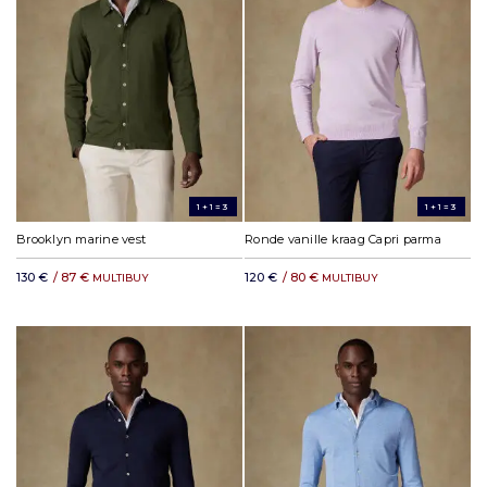
1+1=3
1+1=3
Brooklyn marine vest
Ronde vanille kraag Capri parma
130 €
/ 87 €
120 €
/ 80 €
MULTIBUY
MULTIBUY