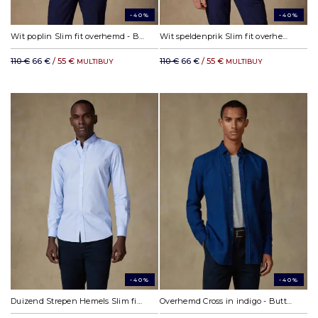
-40%
-40%
Wit poplin Slim fit overhemd - Button-down kraag
Wit speldenprik Slim fit overhemd - Button-down kraag
110 €
66 €
/ 55 €
110 €
66 €
/ 55 €
MULTIBUY
MULTIBUY
-40%
-40%
Duizend Strepen Hemels Slim fit overhemd - Button-down kraag
Overhemd Cross in indigo - Button-down kraag