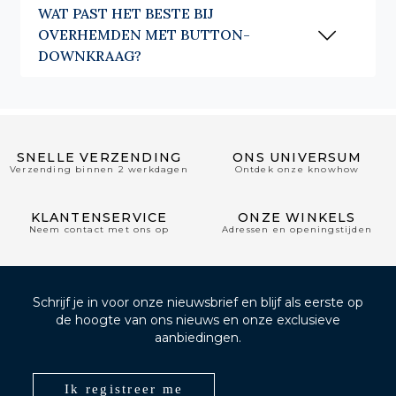
WAT PAST HET BESTE BIJ
OVERHEMDEN MET BUTTON-
DOWNKRAAG?
SNELLE VERZENDING
ONS UNIVERSUM
Verzending binnen 2 werkdagen
Ontdek onze knowhow
KLANTENSERVICE
ONZE WINKELS
Neem contact met ons op
Adressen en openingstijden
Schrijf je in voor onze nieuwsbrief en blijf als eerste op
de hoogte van ons nieuws en onze exclusieve
aanbiedingen.
Ik registreer me