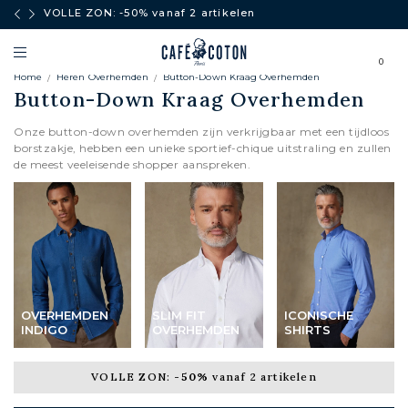
boven
VOLLE ZON: -50% vanaf 2 artikelen
0
Home
Heren Overhemden
Button-Down Kraag Overhemden
Button-Down Kraag Overhemden
Onze button-down overhemden zijn verkrijgbaar met een tijdloos
borstzakje, hebben een unieke sportief-chique uitstraling en zullen
de meest veeleisende shopper aanspreken.
OVERHEMDEN
SLIM FIT
ICONISCHE
INDIGO
OVERHEMDEN
SHIRTS
VOLLE ZON:
-50%
vanaf 2 artikelen