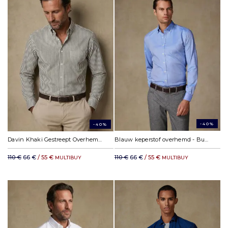
-40%
-40%
Davin Khaki Gestreept Overhemd - Button-down kraag
Blauw keperstof overhemd - Button down Kraag
110 €
66 €
/ 55 €
110 €
66 €
/ 55 €
MULTIBUY
MULTIBUY