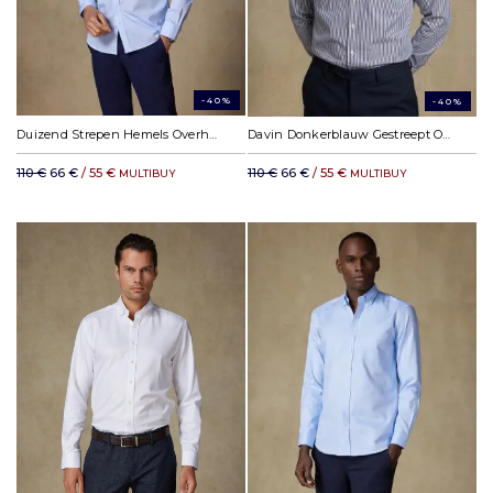
-40%
-40%
Duizend Strepen Hemels Overhemd - Button-down kraag
Davin Donkerblauw Gestreept Overhemd - Button-down kraag
110 €
66 €
/ 55 €
110 €
66 €
/ 55 €
MULTIBUY
MULTIBUY