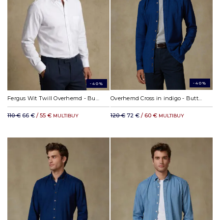
-40%
-40%
Fergus Wit Twill Overhemd - Button-down kraag
Overhemd Cross in indigo - Button-down kraag
110 €
66 €
/ 55 €
120 €
72 €
/ 60 €
MULTIBUY
MULTIBUY