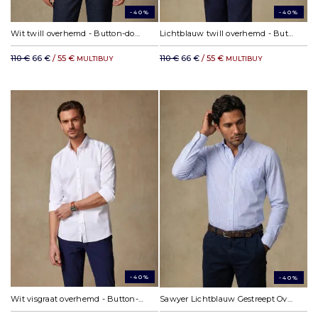
-40%
-40%
Wit twill overhemd - Button-down kraag
Lichtblauw twill overhemd - Button-down kraag
110 €
66 €
/ 55 €
110 €
66 €
/ 55 €
MULTIBUY
MULTIBUY
-40%
-40%
Wit visgraat overhemd - Button-down kraag
Sawyer Lichtblauw Gestreept Overhemd - Button-down kraag