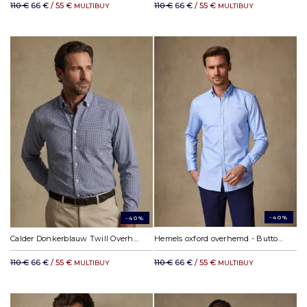
110 €
66 €
/ 55 €
110 €
66 €
/ 55 €
MULTIBUY
MULTIBUY
-40%
-40%
Calder Donkerblauw Twill Overhemd - Button-down kraag
Hemels oxford overhemd - Button-down kraag
110 €
66 €
/ 55 €
110 €
66 €
/ 55 €
MULTIBUY
MULTIBUY