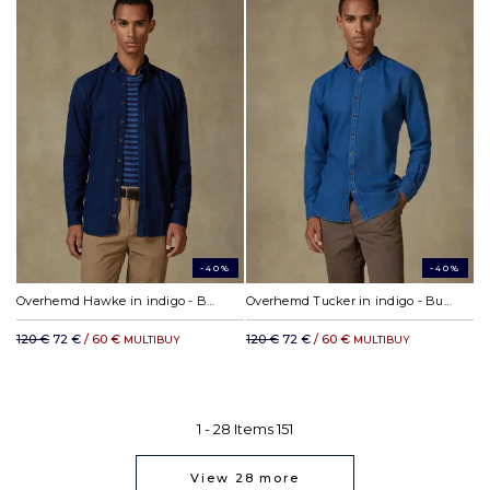
-40%
-40%
Overhemd Hawke in indigo - Button-down kraag
Overhemd Tucker in indigo - Button-down kraag
120 €
72 €
/ 60 €
120 €
72 €
/ 60 €
MULTIBUY
MULTIBUY
1 -
28
Items
151
View
28
more