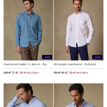
-40%
-40%
Overhemd Haden in denim - Button-down kraag
Wit poplin overhemd - Buttondown kraag
120 €
72 €
/ 60 €
110 €
66 €
/ 55 €
MULTIBUY
MULTIBUY