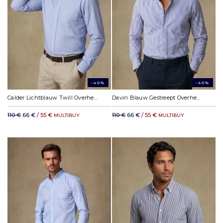
-40%
-40%
Calder Lichtblauw Twill Overhemd - Button-down kraag
Davin Blauw Gestreept Overhemd - Button-down kraag
110 €
66 €
/ 55 €
110 €
66 €
/ 55 €
MULTIBUY
MULTIBUY