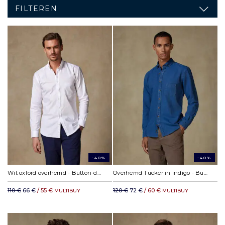
FILTEREN
-40%
-40%
Wit oxford overhemd - Button-down kraag
Overhemd Tucker in indigo - Button-down kraag
110 €
66 €
/ 55 €
120 €
72 €
/ 60 €
MULTIBUY
MULTIBUY