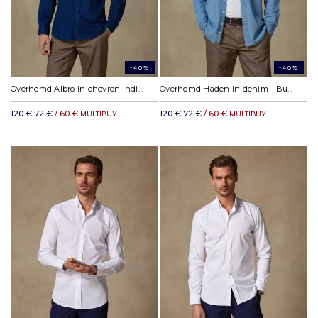
-40%
-40%
Overhemd Albro in chevron indigo - Button-down kraag
Overhemd Haden in denim - Button-down kraag
120 €
72 €
/ 60 €
120 €
72 €
/ 60 €
MULTIBUY
MULTIBUY