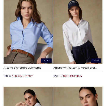
1+1=3
1+1=3
Albane Sky Stripe Overhemd
Albane wit katoen & lyocell overhemd
120 €
/ 80 €
120 €
/ 80 €
MULTIBUY
MULTIBUY