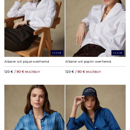
1+1=3
1+1=3
Albane wit piqué overhemd
Albane wit poplin overhemd
120 €
/ 80 €
120 €
/ 80 €
MULTIBUY
MULTIBUY