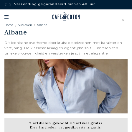
Verzending gegarandeerd binnen 48 uur
0
Home
Vrouwen
Albane
Albane
Dit iconische overhemd doorkruist de seizoenen met karakter en
verfijning. De klassieke kraag en eigentijdse snit illustreren een
unieke vrouwelijkheid en versterken je stijl met elegantie.
2 artikelen gekocht = 1 artikel gratis
Kies 3 artikelen, het goedkoopste is gratis!