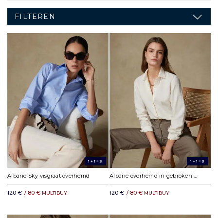
FILTEREN
1+1=3
1+1=3
Albane Sky visgraat overhemd
Albane overhemd in gebroken wit linnen
120 €
/ 80 €
120 €
/ 80 €
MULTIBUY
MULTIBUY