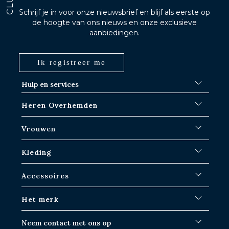
Schrijf je in voor onze nieuwsbrief en blijf als eerste op
de hoogte van ons nieuws en onze exclusieve
aanbiedingen.
Ik registreer me
Hulp en services
FAQ
Heren Overhemden
Verzendprocedures
Waar is mijn bestelling?
Witte overhemden
Vrouwen
Ruilen in Parijs-IDF winkels
Blauwe overhemden
Retourneren & terugbetalen
Gestreepte shirts
Iconische shirts
Kleding
Geruite overhemden
Witte overhemden
Linnen overhemden
Vrijetijdshirts
Overhemden voor heren
Accessoires
Korte Mouwen Overhemden
Oversized Vrouwen Overhemden
Truien & Sweat
Jean Overhemden
Dames Overhemden Linnen
Broek
Banden
Het merk
Overhemden met Schotse ruit
Albane
Polo's
Ondergoed
Slim Fit Overhemden
Justine
T-shirts
Sokken
Onze geschiedenis
Neem contact met ons op
Klassiek Pasvorm Overhemden
Korte broek
Manchetknopen
Blog