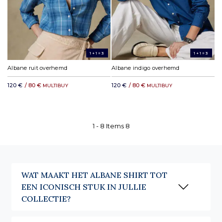
1+1=3
1+1=3
Albane ruit overhemd
Albane indigo overhemd
120 €
/ 80 €
120 €
/ 80 €
MULTIBUY
MULTIBUY
1 -
8
Items
8
WAT MAAKT HET ALBANE SHIRT TOT
EEN ICONISCH STUK IN JULLIE
COLLECTIE?