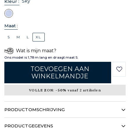
Sky
Kleur :
Maat :
S
M
L
XL
Wat is mijn maat?
Ons model is 1,78 m lang en draagt maat S.
TOEVOEGEN AAN
WINKELMANDJE
VOLLE ZON:
-50%
vanaf 2 artikelen
PRODUCTOMSCHRIJVING
Dit damesoverhemd, geïnspireerd op de
herengarderobe, nodigt je uit om zacht en licht door
PRODUCTGEGEVENS