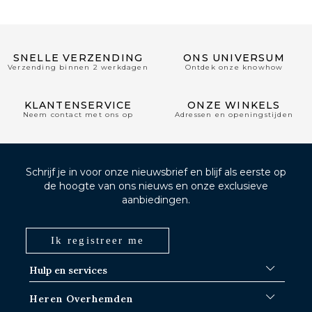
SNELLE VERZENDING
ONS UNIVERSUM
Verzending binnen 2 werkdagen
Ontdek onze knowhow
KLANTENSERVICE
ONZE WINKELS
Neem contact met ons op
Adressen en openingstijden
Schrijf je in voor onze nieuwsbrief en blijf als eerste op
de hoogte van ons nieuws en onze exclusieve
aanbiedingen.
Ik registreer me
Hulp en services
FAQ
Heren Overhemden
Verzendprocedures