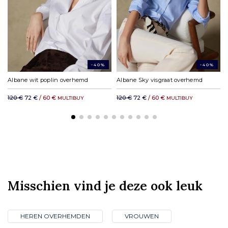
DHL rest van de wereld: vanaf € 35,11
-40%
-40%
Albane wit poplin overhemd
Albane Sky visgraat overhemd
120 €
72 €
/ 60 €
120 €
72 €
/ 60 €
MULTIBUY
MULTIBUY
Misschien vind je deze ook leuk
HEREN OVERHEMDEN
VROUWEN