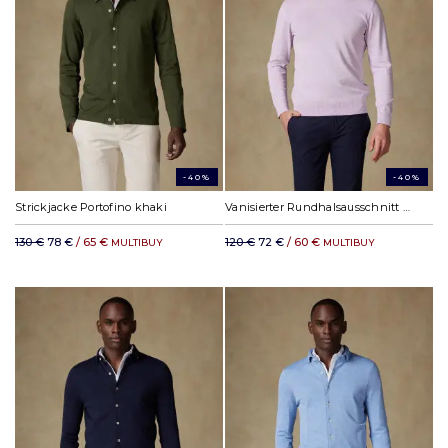
-40%
-40%
Strickjacke Portofino khaki
Vanisierter Rundhalsausschnitt Capri parme
130 €
78 €
/ 65 €
120 €
72 €
/ 60 €
MULTIBUY
MULTIBUY