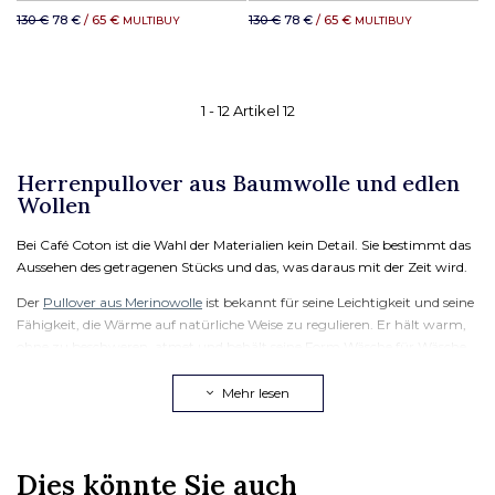
130 €
78 €
/ 65 €
130 €
78 €
/ 65 €
MULTIBUY
MULTIBUY
1 -
12
Artikel
12
Herrenpullover aus Baumwolle und edlen
Wollen
Bei Café Coton ist die Wahl der Materialien kein Detail. Sie bestimmt das
Aussehen des getragenen Stücks und das, was daraus mit der Zeit wird.
Der
Pullover aus Merinowolle
ist bekannt für seine Leichtigkeit und seine
Fähigkeit, die Wärme auf natürliche Weise zu regulieren. Er hält warm,
ohne zu beschweren, atmet und behält seine Form Wäsche für Wäsche.
Es ist ein Material, das sich der Körpertemperatur anpasst und Sie den
ganzen Tag über begleitet.
Mehr lesen
Der
Pullover aus Lambswool
wiederum ist eine weiche und dichte Wolle
aus der ersten Schur des Lamms. Er bietet eine unmittelbare Weichheit
im Griff und eine ausgezeichnete Haltbarkeit über die Zeit. Ein
Dies könnte Sie auch
Lambswool-Pullover behält seine Struktur und sein Aussehen, Saison für