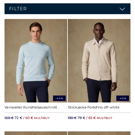
FILTER
-40%
-40%
Vanisierter Rundhalsausschnitt Capri celadon
Strickjacke Portofino off-white
120 €
72 €
/ 60 €
130 €
78 €
/ 65 €
MULTIBUY
MULTIBUY