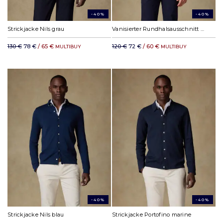
-40%
-40%
Strickjacke Nils grau
Vanisierter Rundhalsausschnitt Capri rosa
130 €
78 €
/ 65 €
120 €
72 €
/ 60 €
MULTIBUY
MULTIBUY
-40%
-40%
Strickjacke Nils blau
Strickjacke Portofino marine