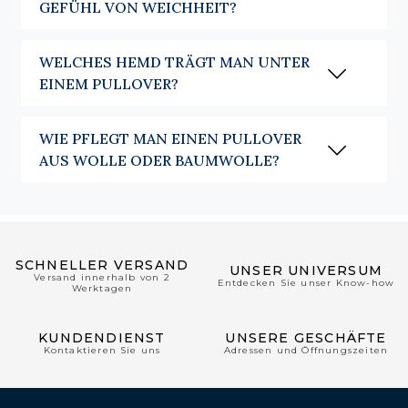
GEFÜHL VON WEICHHEIT?
allesamt leicht zu kombinierende Farbtöne, die die Saisons durchqueren,
ohne an Stimmigkeit zu verlieren. Farben, die gewählt wurden, um die
Hemden von Café Coton zu begleiten, statt Trends zu folgen.
WELCHES HEMD TRÄGT MAN UNTER
EINEM PULLOVER?
WIE PFLEGT MAN EINEN PULLOVER
AUS WOLLE ODER BAUMWOLLE?
SCHNELLER VERSAND
UNSER UNIVERSUM
Versand innerhalb von 2
Entdecken Sie unser Know-how
Werktagen
KUNDENDIENST
UNSERE GESCHÄFTE
Kontaktieren Sie uns
Adressen und Öffnungszeiten