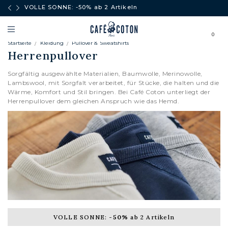
äufe
VOLLE SONNE: -50% ab 2 Artikeln
0
Startseite
Kleidung
Pullover & Sweatshirts
Herrenpullover
Sorgfältig ausgewählte Materialien, Baumwolle, Merinowolle,
Lambswool, mit Sorgfalt verarbeitet, für Stücke, die halten und die
Wärme, Komfort und Stil bringen. Bei Café Coton unterliegt der
Herrenpullover dem gleichen Anspruch wie das Hemd.
CARDIGANS
VOLLE SONNE:
-50%
ab 2 Artikeln