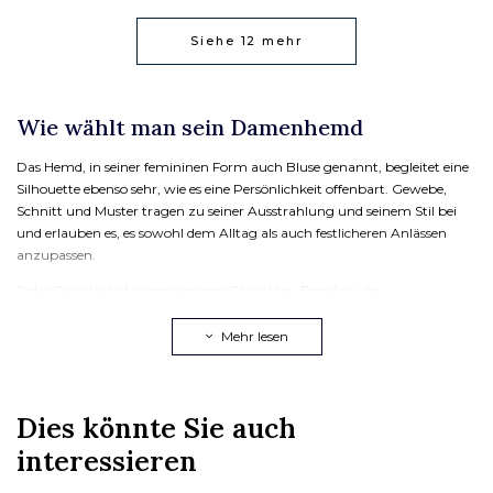
Siehe
12
mehr
Wie wählt man sein Damenhemd
Das Hemd, in seiner femininen Form auch Bluse genannt, begleitet eine
Silhouette ebenso sehr, wie es eine Persönlichkeit offenbart. Gewebe,
Schnitt und Muster tragen zu seiner Ausstrahlung und seinem Stil bei
und erlauben es, es sowohl dem Alltag als auch festlicheren Anlässen
anzupassen.
Jedes Gewebe hat seinen eigenen Charakter. Popeline, der
emblematische Stoff des
weißen Damenhemds
, in reinem Weiß oder in
anderen Tönen, überzeugt durch seinen glatten Griff und seinen
Mehr lesen
tadellosen Stand, ideal für eine elegante Silhouette im Büro oder zu
großen Anlässen. Denim, perfekt für ein
lässiges Damenhemd
, bietet
mehr Textur, mehr Komfort und einen ungezwungeneren Geist. Wenn
Dies könnte Sie auch
die schönen Tage kommen, bringt das
Leinenhemd für Damen
Frische
und Leichtigkeit.
interessieren
Die Wahl des Schnitts hängt vor allem von der gewünschten