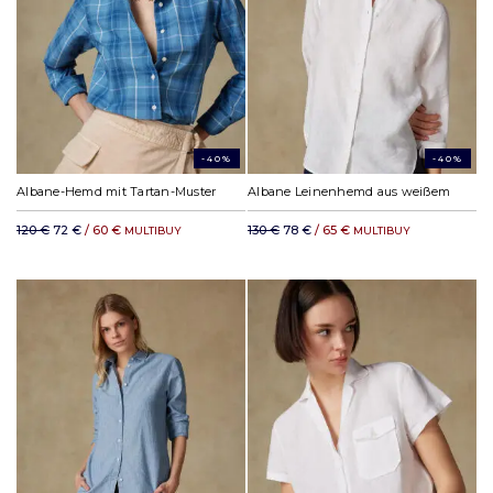
-40%
-40%
Albane-Hemd mit Tartan-Muster
Albane Leinenhemd aus weißem
120 €
72 €
/ 60 €
130 €
78 €
/ 65 €
MULTIBUY
MULTIBUY