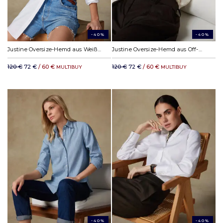
-40%
-40%
Justine Oversize-Hemd aus Weißes Baumwolle & Lyocell
Justine Oversize-Hemd aus Off-White-Leinen
120 €
72 €
/ 60 €
120 €
72 €
/ 60 €
MULTIBUY
MULTIBUY
-40%
-40%