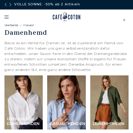
äufe
VOLLE SONNE: -50% ab 2 Artikeln
0
Startseite
Frauen
Damenhemd
Bevor es ein Hemd für Damen ist, ist es zuallererst ein Hemd von
Café Coton. Wir haben uns ganz selbstverständlich dafür
entschieden, unser Savoir-faire in den Dienst der Damengarderobe
zu stellen, indem wir unsere ikonischen Stoffe in eigens für Frauen
entworfenen Schnitten umsetzen. Derselbe Anspruch, für einen
ganz anderen Stil, eine ganz andere Silhouette.
ÜBERGROSSE D
AMENHEMDEN
CASUAL HEMDEN
LEINENHEMDEN