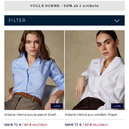
VOLLE SONNE:
-50%
ab 2 Artikeln
FILTER
-40%
-40%
Albane Hemd aus tausend Streifen Himmel
Albane Hemd aus weißem Popelin
120 €
72 €
/ 60 €
120 €
72 €
/ 60 €
MULTIBUY
MULTIBUY