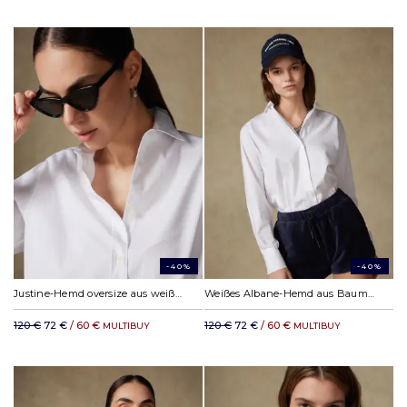
-40%
-40%
Justine-Hemd oversize aus weißem Piqué
Weißes Albane-Hemd aus Baumwolle & Lyocell
120 €
72 €
/ 60 €
120 €
72 €
/ 60 €
MULTIBUY
MULTIBUY