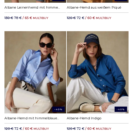
Albane Leinenhemd mit himmelblauen Streifen
Albane-Hemd aus weißem Piqué
130 €
78 €
/ 65 €
120 €
72 €
/ 60 €
MULTIBUY
MULTIBUY
-40%
-40%
Albane-Hemd mit himmelblauem Fischgrätmuster
Albane-Hemd Indigo
120 €
72 €
/ 60 €
120 €
72 €
/ 60 €
MULTIBUY
MULTIBUY