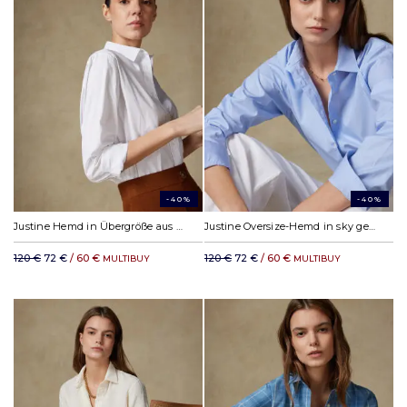
-40%
-40%
Justine Hemd in Übergröße aus weißer Popeline
Justine Oversize-Hemd in sky gestreift
120 €
72 €
/ 60 €
120 €
72 €
/ 60 €
MULTIBUY
MULTIBUY