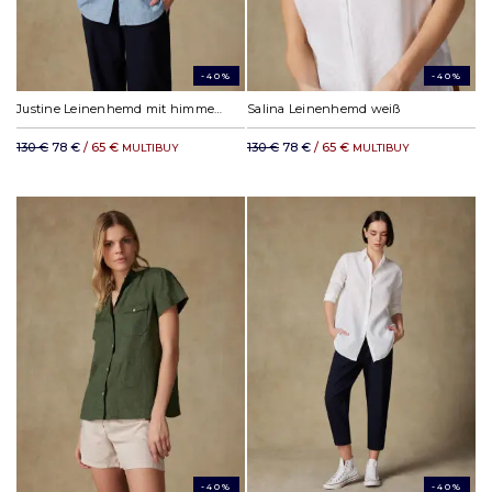
-40%
-40%
Justine Leinenhemd mit himmelblauen Streifen
Salina Leinenhemd weiß
130 €
78 €
/ 65 €
130 €
78 €
/ 65 €
MULTIBUY
MULTIBUY
-40%
-40%