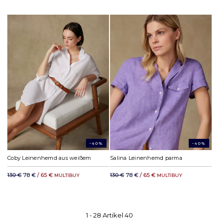
-40%
-40%
Coby Leinenhemd aus weißem
Salina Leinenhemd parma
130 €
78 €
/ 65 €
130 €
78 €
/ 65 €
MULTIBUY
MULTIBUY
1 -
28
Artikel
40