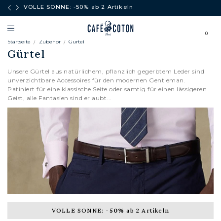
äufe
VOLLE SONNE: -50% ab 2 Artikeln
0
Startseite
Zubehör
Gürtel
Gürtel
Unsere Gürtel aus natürlichem, pflanzlich gegerbtem Leder sind
unverzichtbare Accessoires für den modernen Gentleman.
Patiniert für eine klassische Seite oder samtig für einen lässigeren
Geist, alle Fantasien sind erlaubt...
VOLLE SONNE:
-50%
ab 2 Artikeln