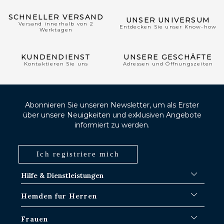
SCHNELLER VERSAND
UNSER UNIVERSUM
Versand innerhalb von 2
Entdecken Sie unser Know-how
Werktagen
KUNDENDIENST
UNSERE GESCHÄFTE
Kontaktieren Sie uns
Adressen und Öffnungszeiten
Abonnieren Sie unseren Newsletter, um als Erster
über unsere Neuigkeiten und exklusiven Angebote
informiert zu werden.
Ich registriere mich
Hilfe & Dienstleistungen
FAQ
Hemden fur Herren
Versand-Verfahren
Wo ist meine Bestellung?
Weiße Hemden
Frauen
Umtausch in Paris-IDF-Läden
Blaue Hemden