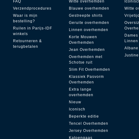
FAQ
Witte overhemden
Iconisc
Verzendprocedures
Blauwe overhemden
Witte 
Waar is mijn
Gestreepte shirts
Vrijetij
bestelling?
Geruite overhemden
Oversi
Ruilen in Parijs-IDF
Overh
Linnen overhemden
winkels
Dames
Korte Mouwen
Retourneren &
Linnen
Overhemden
terugbetalen
Albane
Jean Overhemden
Justine
Overhemden met
Schotse ruit
Slim Fit Overhemden
Klassiek Pasvorm
Overhemden
Extra lange
overhemden
Nieuw
Iconisch
Beperkte editie
Tencel Overhemden
Jersey Overhemden
Katoengaas