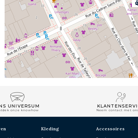
NS UNIVERSUM
KLANTENSERVI
ntdek onze knowhow
Neem contact met on
wen
Kleding
Accessoires