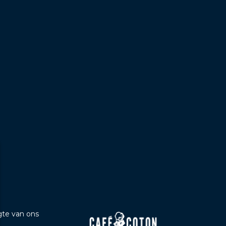
b
ogte van ons