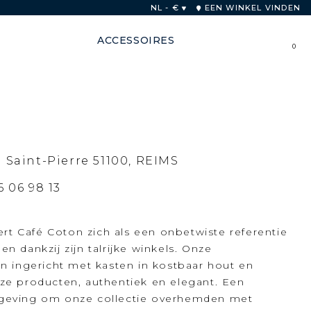
innen 48 uur
NL - €
EEN WINKEL VINDEN
ACCESSOIRES
0
 Saint-Pierre 51100, REIMS
6 06 98 13
ert Café Coton zich als een onbetwiste referentie
 dankzij zijn talrijke winkels. Onze
n ingericht met kasten in kostbaar hout en
ze producten, authentiek en elegant. Een
geving om onze collectie overhemden met