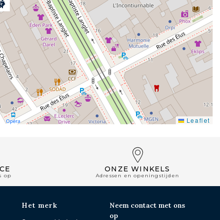
Leaflet
CE
ONZE WINKELS
s op
Adressen en openingstijden
Het merk
Neem contact met ons
op