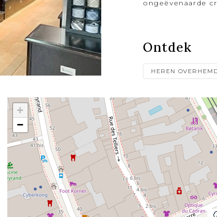
ongeëvenaarde cre
Ontdek
HEREN OVERHEM
+
−