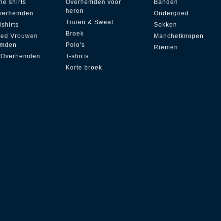
he shirts
Overhemden voor
Banden
heren
overhemden
Ondergoed
Truien & Sweat
dshirts
Sokken
Broek
zed Vrouwen
Manchetknopen
emden
Polo's
Riemen
 Overhemden
T-shirts
Korte broek