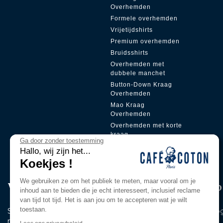
Overhemden
Formele overhemden
Vrijetijdshirts
Premium overhemden
Bruidsshirts
Overhemden met
dubbele manchet
Button-Down Kraag
Overhemden
Mao Kraag
Overhemden
Overhemden met korte
kraag
Ga door zonder toestemming
Verborgen sluiting
Hallo, wij zijn het...
Koekjes !
We gebruiken ze om het publiek te meten, maar vooral om je
Word lid van onze Pri̇vi̇lege Clu
inhoud aan te bieden die je echt interesseert, inclusief reclame
van tijd tot tijd. Het is aan jou om te accepteren wat je wilt
toestaan.
Schrijf je in voor onze nieuwsbrief en blijf als eerste op de ho
nieuws en onze exclusieve aanbiedingen.