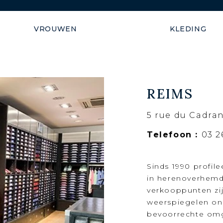
Verzending gegarandeerd b
VROUWEN
KLEDING
REIMS
5 rue du Cadran
Telefoon :
03 2
Sinds 1990 profile
in herenoverhemden
verkooppunten zij
weerspiegelen on
bevoorrechte om