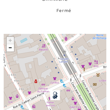
Fermé
+
−