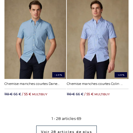
-40%
-40%
Chemise manches courtes Dane en denim ciel - Col boutonné
Chemise manches courtes Colin à rayures bleues - Col boutonné
110 €
66 €
/ 55 €
110 €
66 €
/ 55 €
MULTIBUY
MULTIBUY
1 -
28
articles
69
Voir
28
articles de plus