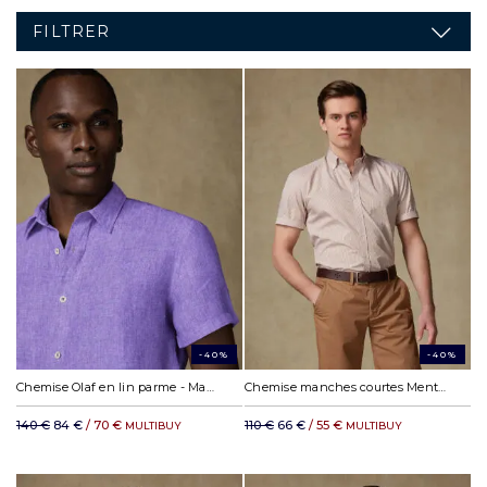
FILTRER
-40%
-40%
Chemise Olaf en lin parme - Manches courtes
Chemise manches courtes Menthon à rayures havane - Col boutonné
140 €
84 €
/ 70 €
110 €
66 €
/ 55 €
MULTIBUY
MULTIBUY