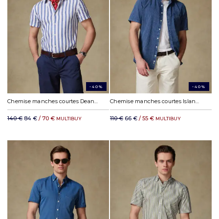
-40%
-40%
Chemise manches courtes Dean en lin à rayures marine
Chemise manches courtes Island à rayures indigo - Col Boutonné
140 €
84 €
/ 70 €
110 €
66 €
/ 55 €
MULTIBUY
MULTIBUY