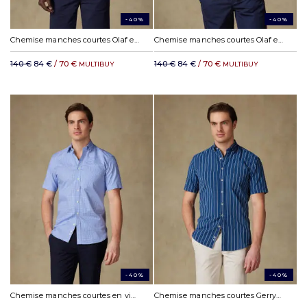
-40%
-40%
Chemise manches courtes Olaf en lin anthracite
Chemise manches courtes Olaf en lin blanc
140 €
84 €
/ 70 €
140 €
84 €
/ 70 €
MULTIBUY
MULTIBUY
-40%
-40%
Chemise manches courtes en vichy bleu - Col boutonné
Chemise manches courtes Gerry à rayures indigo - Col boutonné