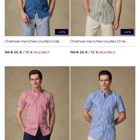
-40%
-40%
Chemise manches courtes Grab indigo - Col Boutonné
Chemise manches courtes Chris à rayures kaki - Col Boutonné
110 €
66 €
/ 55 €
110 €
66 €
/ 55 €
MULTIBUY
MULTIBUY