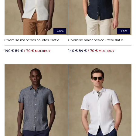
-40%
-40%
Chemise manches courtes Olaf en lin off-white
Chemise manches courtes Olaf en lin noir
140 €
84 €
/ 70 €
140 €
84 €
/ 70 €
MULTIBUY
MULTIBUY