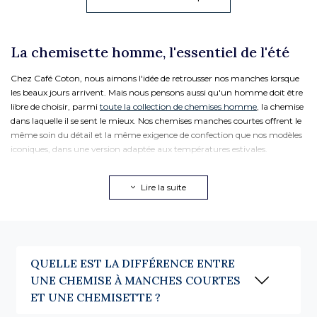
La chemisette homme, l'essentiel de l'été
Chez Café Coton, nous aimons l'idée de retrousser nos manches lorsque
les beaux jours arrivent. Mais nous pensons aussi qu'un homme doit être
libre de choisir, parmi
toute la collection de chemises homme
, la chemise
dans laquelle il se sent le mieux. Nos chemises manches courtes offrent le
même soin du détail et la même exigence de confection que nos modèles
iconiques, dans une version adaptée aux températures estivales.
Confectionnées dans des matières légères comme le lin ou le coton, elles
accompagnent chaque moment de l'été en ville, au bureau, en voyage
Lire la suite
ou en vacances. La chemise à manches courtes n'est pas un compromis.
C'est un choix. Celui de porter une chemise, avec le même soin du détail
et la même exigence de confection, dans une version pensée pour la
saison. Chez Café Coton, elle s'inscrit dans la continuité de nos modèles
iconiques : les mêmes cols, les mêmes matières, la même attention
QUELLE EST LA DIFFÉRENCE ENTRE
portée à la coupe. Simplement, sans les manches.
UNE CHEMISE À MANCHES COURTES
Quelle matière pour une chemise à
ET UNE CHEMISETTE ?
manches courtes ?