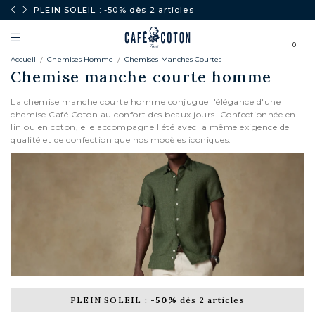
PLEIN SOLEIL : -50% dès 2 articles
0
Accueil
Chemises Homme
Chemises Manches Courtes
Chemise manche courte homme
La chemise manche courte homme conjugue l'élégance d'une
chemise Café Coton au confort des beaux jours. Confectionnée en
lin ou en coton, elle accompagne l'été avec la même exigence de
qualité et de confection que nos modèles iconiques.
CHEMISES BUSINESS
PLEIN SOLEIL :
-50%
dès 2 articles