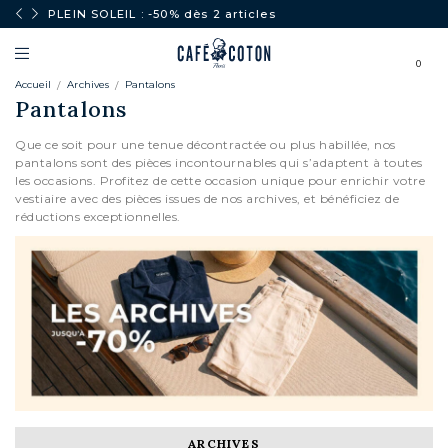
PLEIN SOLEIL : -50% dès 2 articles
0
Accueil
Archives
Pantalons
Pantalons
Que ce soit pour une tenue décontractée ou plus habillée, nos
pantalons sont des pièces incontournables qui s’adaptent à toutes
les occasions. Profitez de cette occasion unique pour enrichir votre
vestiaire avec des pièces issues de nos archives, et bénéficiez de
réductions exceptionnelles.
ARCHIVES