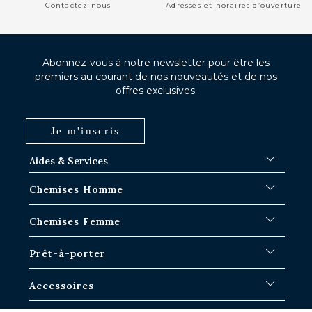
Contactez nous
Adresses et horaires d’ouverture
Abonnez-vous à notre newsletter pour être les
premiers au courant de nos nouveautés et de nos
offres exclusives.
Je m'inscris
Aides & Services
FAQ
Chemises Homme
Délais d'expédition
Où en est ma commande ?
Chemises Blanches
Chemises Femme
Échange dans les boutiques Paris-IDF
Chemises Bleues
Retour & Remboursement
Chemises à Rayures
Chemises Iconiques
Prêt-à-porter
Chemises à Carreaux
Chemises Blanches Femme
Chemises en Lin
Chemises Casual
Surchemises Homme
Accessoires
Chemises Manches Courtes
Chemises Oversize
Pulls homme
Chemises en Jean
Chemises en Lin
Pantalons
Cravates