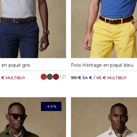
M
L
XL
XXL
S
M
L
XL
 en piqué gris
Polo Héritage en piqué bleu
+21
5 €
90 €
54 €
/ 45 €
MULTIBUY
MULTIBUY
-40%