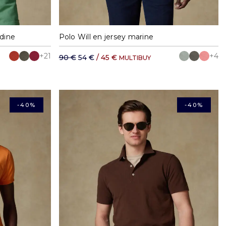
XXL
S
M
L
XL
XXL
dine
Polo Will en jersey marine
+21
+4
90 €
54 €
/ 45 €
MULTIBUY
-40%
-40%