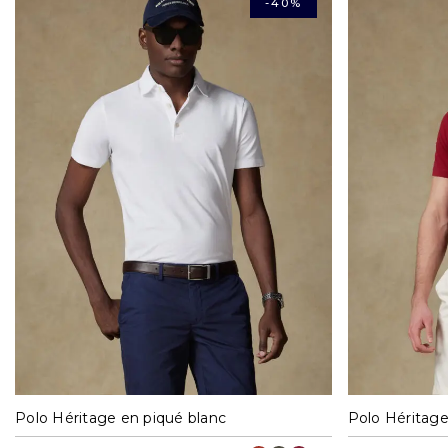
-40%
S
M
L
XL
XXL
S
Polo Héritage en piqué blanc
Polo Héritag