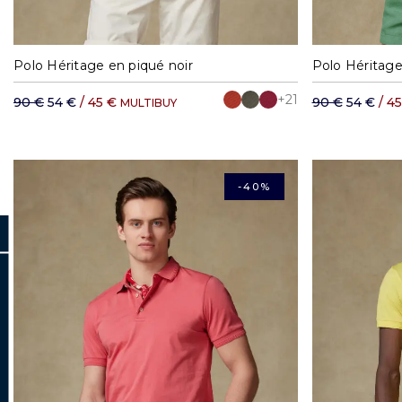
S
M
L
XL
XXL
S
Polo Héritage en piqué noir
Polo Héritag
+21
90 €
54 €
/ 45 €
90 €
54 €
/ 4
MULTIBUY
-40%