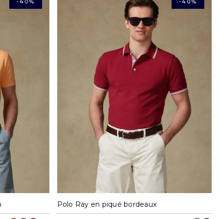
-40%
-40%
XXL
S
M
L
XL
XXL
n
Polo Ray en piqué bordeaux