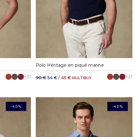
XXL
S
M
L
XL
XXL
Polo Héritage en piqué marine
+21
+21
90 €
54 €
/ 45 €
MULTIBUY
-40%
-40%