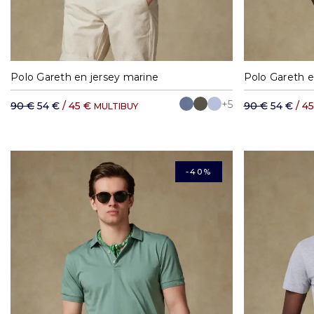
S
M
L
XL
XXL
S
Polo Gareth en jersey marine
Polo Gareth e
+5
90 €
54 €
/ 45 €
90 €
54 €
/ 4
MULTIBUY
-40%