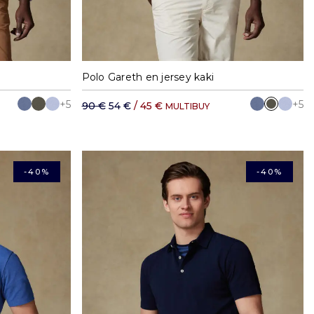
XXL
S
M
L
XL
XXL
Polo Gareth en jersey kaki
+5
+5
90 €
54 €
/ 45 €
MULTIBUY
-40%
-40%