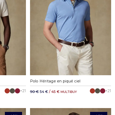
XXL
S
M
L
XL
XXL
Polo Héritage en piqué ciel
+21
+21
90 €
54 €
/ 45 €
MULTIBUY