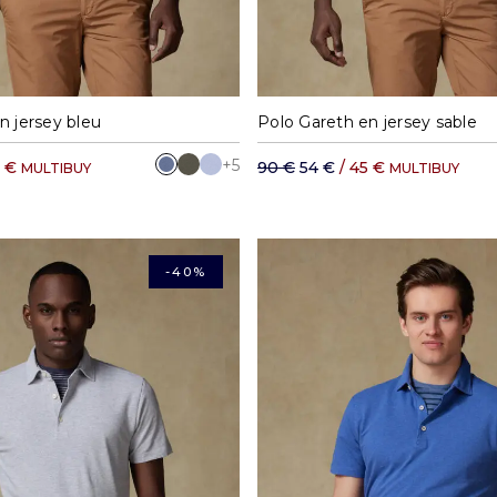
M
L
XL
XXL
S
M
L
XL
n jersey bleu
Polo Gareth en jersey sable
+5
5 €
90 €
54 €
/ 45 €
MULTIBUY
MULTIBUY
-40%