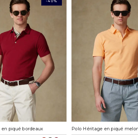
-40%
M
L
XL
XXL
S
M
L
XL
e en piqué bordeaux
Polo Héritage en piqué melo