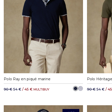
S
M
L
XL
XXL
S
Polo Ray en piqué marine
Polo Héritage
90 €
54 €
/ 45 €
90 €
54 €
/ 4
MULTIBUY