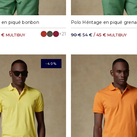
M
L
XL
XXL
S
M
L
XL
e en piqué bonbon
Polo Héritage en piqué grena
+21
5 €
90 €
54 €
/ 45 €
MULTIBUY
MULTIBUY
-40%