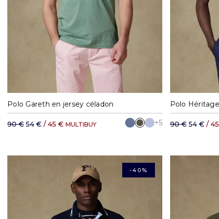
S
M
L
XL
XXL
S
Polo Gareth en jersey céladon
Polo Héritage
+5
90 €
54 €
/ 45 €
90 €
54 €
/ 4
MULTIBUY
-40%