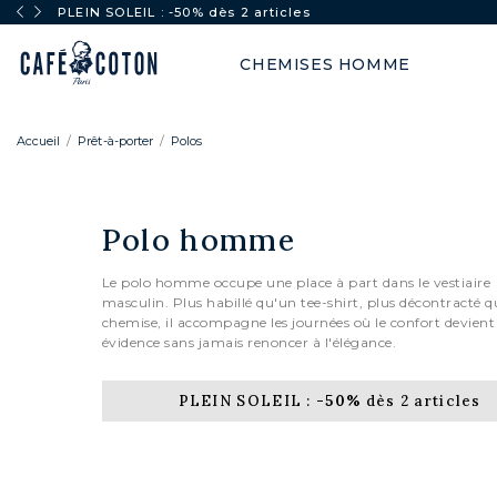
PLEIN SOLEIL : -50% dès 2 articles
CHEMISES HOMME
Accueil
Prêt-à-porter
Polos
Polo homme
Le polo homme occupe une place à part dans le vestiaire
masculin. Plus habillé qu'un tee-shirt, plus décontracté 
chemise, il accompagne les journées où le confort devien
évidence sans jamais renoncer à l'élégance.
PLEIN SOLEIL :
-50%
dès 2 articles