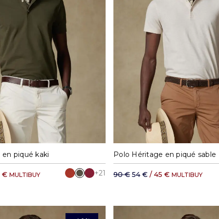
M
L
XL
XXL
S
M
L
XL
 en piqué kaki
Polo Héritage en piqué sable
+21
5 €
90 €
54 €
/ 45 €
MULTIBUY
MULTIBUY