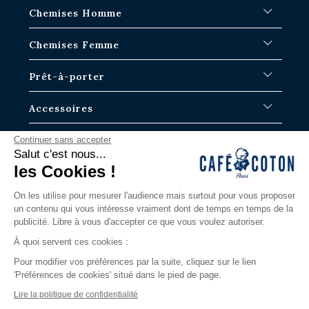
FAQ
Chemises Homme
Délais d'expédition
Où en est ma commande ?
Chemises Blanches
Chemises Femme
Échange dans les boutiques Paris-IDF
Chemises Bleues
Retour & Remboursement
Chemises à Rayures
Chemises Iconiques
Prêt-à-porter
Chemises à Carreaux
Chemises Blanches Femme
Chemises en Lin
Chemises Casual
Surchemises Homme
Accessoires
Chemises Manches Courtes
Chemises Oversize
Pulls homme
Chemises en Jean
Chemises en Lin
Pantalons
Cravates
La Marque
Continuer sans accepter
Chemises Tartans
Albane
Polos
Caleçons
Salut c'est nous...
Chemises Slim
Justine
T-shirts
Chaussettes homme
Notre Histoire
les Cookies !
Contactez nous
Chemises Classiques
Bermudas
Boutons de manchettes
Blog
Via notre formulaire ou par téléphone.
Grandes Longueurs de Manche
Ceintures
Les guides
On les utilise pour mesurer l'audience mais surtout pour vous proposer
Du lundi au samedi
un contenu qui vous intéresse vraiment dont de temps en temps de la
Nouveautés
Nos boutiques
9h-19H / 11h-19h le Samedi
publicité. Libre à vous d'accepter ce que vous voulez autoriser.
Les iconiques
LOOKBOOK
contact@cafecoton.com
Edition Limitée
La nouvelle ère
À quoi servent ces cookies :
Chemises Tencel
Pour modifier vos préférences par la suite, cliquez sur le lien
Chemises Jersey
'Préférences de cookies' situé dans le pied de page.
Chemises Gaze de coton
Lire la politique de confidentialité
Chemises Business