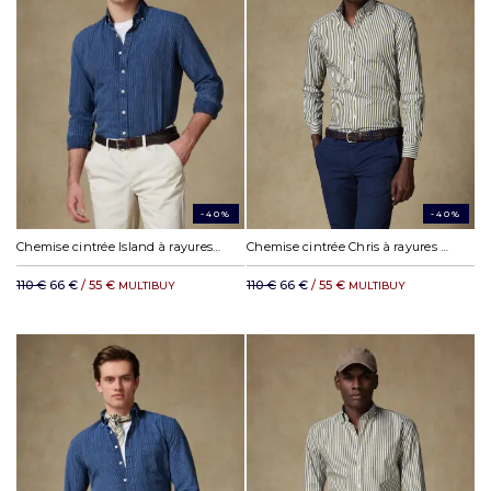
-40%
-40%
Chemise cintrée Island à rayures indigo - Col Boutonné
Chemise cintrée Chris à rayures kaki - Col Boutonné
110 €
66 €
/ 55 €
110 €
66 €
/ 55 €
MULTIBUY
MULTIBUY