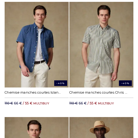
-40%
-40%
Chemise manches courtes Island à rayures indigo - Col Boutonné
Chemise manches courtes Chris à rayures kaki - Col Boutonné
110 €
66 €
/ 55 €
110 €
66 €
/ 55 €
MULTIBUY
MULTIBUY