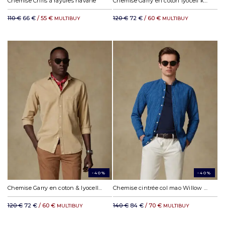
Chemise Chris à rayures havane
Chemise Garry en coton lyocell kaki
110 €
66 €
/ 55 €
120 €
72 €
/ 60 €
MULTIBUY
MULTIBUY
-40%
-40%
Chemise Garry en coton & lyocell havane
Chemise cintrée col mao Willow à rayures indigo
120 €
72 €
/ 60 €
140 €
84 €
/ 70 €
MULTIBUY
MULTIBUY