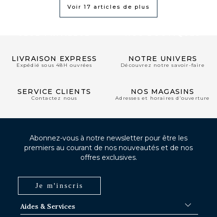
Voir
17
articles de plus
CLUB PRIVILÈGE
NOS BOUTIQUES
LIVRAISON EXPRESS
NOTRE UNIVERS
Expédié sous 48H ouvrées
Découvrez notre savoir-faire
SERVICE CLIENTS
NOS MAGASINS
Contactez nous
Adresses et horaires d’ouverture
Abonnez-vous à notre newsletter pour être les
premiers au courant de nos nouveautés et de nos
offres exclusives.
Je m'inscris
Aides & Services