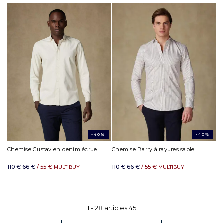
-40%
-40%
Chemise Gustav en denim écrue
Chemise Barry à rayures sable
110 €
66 €
/ 55 €
110 €
66 €
/ 55 €
MULTIBUY
MULTIBUY
1 -
28
articles
45