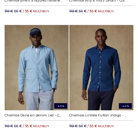
Chemise Brent à rayures havane - Col Boutonné
Chemise Alfy à motif tartan - Col Boutonné
110 €
66 €
/ 55 €
110 €
66 €
/ 55 €
MULTIBUY
MULTIBUY
-40%
-40%
Chemise Dane en denim ciel - Col boutonné
Chemise cintrée Fulton indigo - Petit col
110 €
66 €
/ 55 €
110 €
66 €
/ 55 €
MULTIBUY
MULTIBUY