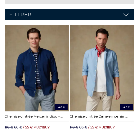
FILTRER
-40%
-40%
Chemise cintrée Mercer indigo - Col Boutonné
Chemise cintrée Dane en denim ciel - Col boutonné
110 €
66 €
/ 55 €
110 €
66 €
/ 55 €
MULTIBUY
MULTIBUY