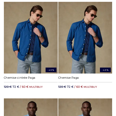
-40%
-40%
Chemise cintrée Paga
Chemise Paga
120 €
72 €
/ 60 €
120 €
72 €
/ 60 €
MULTIBUY
MULTIBUY