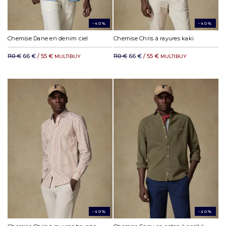
-40%
-40%
Chemise Dane en denim ciel
Chemise Chris à rayures kaki
110 €
66 €
/ 55 €
110 €
66 €
/ 55 €
MULTIBUY
MULTIBUY
-40%
-40%