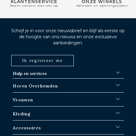
KLANTENSERVICE
ONZE WINKELS
Neem contact met ons op
Adressen en openingstijden
Schrijf je in voor onze nieuwsbrief en blijf als eerste op
de hoogte van ons nieuws en onze exclusieve
aanbiedingen.
Ik registreer me
Hulp en services
FAQ
Heren Overhemden
Verzendprocedures
Waar is mijn bestelling?
Witte overhemden
Vrouwen
Ruilen in Parijs-IDF winkels
Blauwe overhemden
Retourneren & terugbetalen
Gestreepte shirts
Iconische shirts
Kleding
Geruite overhemden
Witte overhemden
Linnen overhemden
Vrijetijdshirts
Overhemden voor heren
Accessoires
Korte Mouwen Overhemden
Oversized Vrouwen Overhemden
Truien & Sweat