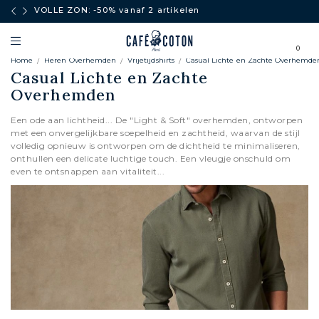
boven
VOLLE ZON: -50% vanaf 2 artikelen
0
Home
Heren Overhemden
Vrijetijdshirts
Casual Lichte en Zachte Overhemde
Casual Lichte en Zachte
Overhemden
Een ode aan lichtheid... De "Light & Soft" overhemden, ontworpen
met een onvergelijkbare soepelheid en zachtheid, waarvan de stijl
volledig opnieuw is ontworpen om de dichtheid te minimaliseren,
onthullen een delicate luchtige touch. Een vleugje onschuld om
even te ontsnappen aan vitaliteit...