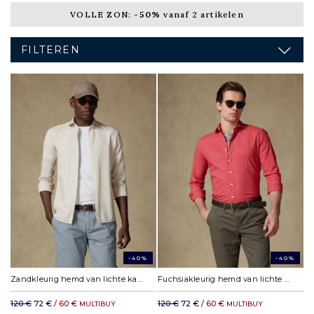
VOLLE ZON:
-50%
vanaf 2 artikelen
FILTEREN
-40%
-40%
Zandkleurig hemd van lichte katoen
Fuchsiakleurig hemd van lichte katoen
120 €
72 €
/ 60 €
120 €
72 €
/ 60 €
MULTIBUY
MULTIBUY