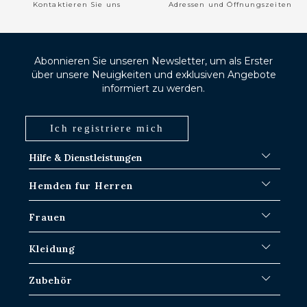
Kontaktieren Sie uns
Adressen und Öffnungszeiten
Abonnieren Sie unseren Newsletter, um als Erster
über unsere Neuigkeiten und exklusiven Angebote
informiert zu werden.
Ich registriere mich
Hilfe & Dienstleistungen
FAQ
Hemden fur Herren
Versand-Verfahren
Wo ist meine Bestellung?
Weiße Hemden
Frauen
Umtausch in Paris-IDF-Läden
Blaue Hemden
Rückgabe & Rückerstattung
Gestreifte Hemden
Ikonische Hemden
Kleidung
Karierte Hemden
Weiße Hemden
Leinenhemden
Freizeithemden
Überhemden fur Herren
Zubehör
Kurzarm-Hemden für Herren
Übergroße Damenhemden
Pullover & Sweatshirts
Jeanshemden
Leinenhemden für Frauen
Hosen für Herren
Krawatten