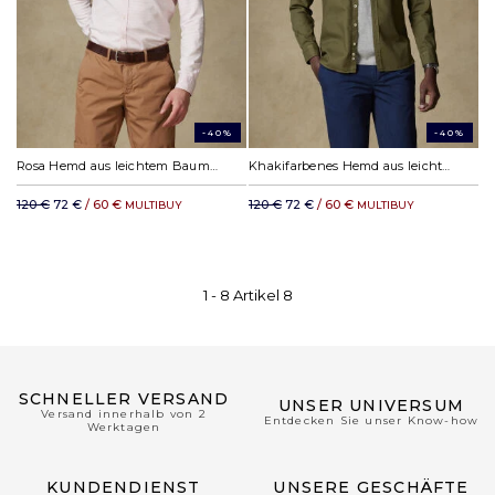
-40%
-40%
Rosa Hemd aus leichtem Baumwollstoff
Khakifarbenes Hemd aus leichtem Baumwollstoff
120 €
72 €
/ 60 €
120 €
72 €
/ 60 €
MULTIBUY
MULTIBUY
1 -
8
Artikel
8
SCHNELLER VERSAND
UNSER UNIVERSUM
Versand innerhalb von 2
Entdecken Sie unser Know-how
Werktagen
KUNDENDIENST
UNSERE GESCHÄFTE