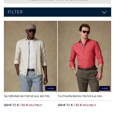
FILTER
-40%
-40%
Sandfarbenes Hemd aus leichtem Baumwollstoff
Fuchsiafarbenes Hemd aus leichtem Baumwollstoff
120 €
72 €
/ 60 €
120 €
72 €
/ 60 €
MULTIBUY
MULTIBUY