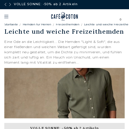
äufe
VOLLE SONNE: -50% ab 2 Artikeln
0
Startseite
Hemden fur Herren
Freizeithemden
Leichte und weiche Freizeit
Leichte und weiche Freizeithemden
Eine Ode an die Leichtigkeit... Die Hemden "Light & Soft", die aus
einer fließenden und weichen Webart gefertigt sind, wurden
komplett neu gestaltet, um die Dichte zu minimieren, und fühlen
sich zart und luftig an. Ein Hauch von Unschuld, um einen
Moment lang mit Vitalität zu entfliehen...
VOLLE SONNE:
-50%
ab 2 Artikeln