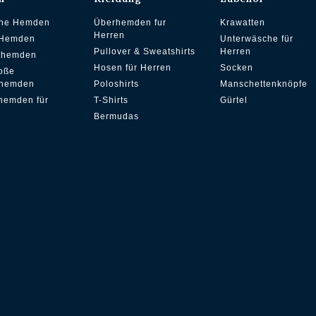
che Hemden
Überhemden fur
Krawatten
Herren
 Hemden
Unterwäsche für
Pullover & Sweatshirts
Herren
ithemden
Hosen für Herren
Socken
oße
hemden
Poloshirts
Manschettenknöpfe
hemden für
T-Shirts
Gürtel
Bermudas