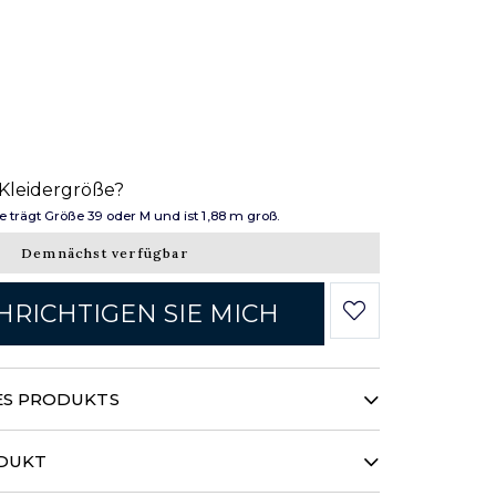
 Kleidergröße?
trägt Größe 39 oder M und ist 1,88 m groß.
Demnächst verfügbar
RICHTIGEN SIE MICH
ES PRODUKTS
gkeit... Dieses „Light & Soft“-Hemd
leichlich fließenden und weichen
ODUKT
ewebe gefertigt und fühlt sich zart