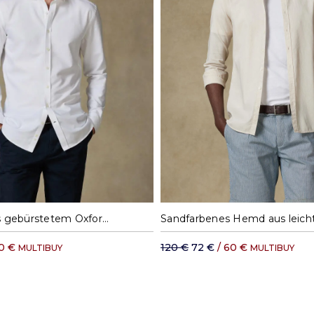
DHL Rest der Welt: ab 
0
41
42
43
44
45
M
L
XL
X
Hemd Vils aus gebürstetem Oxford weiß
60 €
120 €
72 €
/ 60 €
MULTIBUY
MULTIBUY