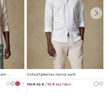
35,11 €
XL
37
38
39
40
41
42
Sandfarbenes Hemd aus leichtem Baumwollstoff
OxfordTailliertes Hemd weiß
+7
110 €
66 €
/ 55 €
MULTIBUY