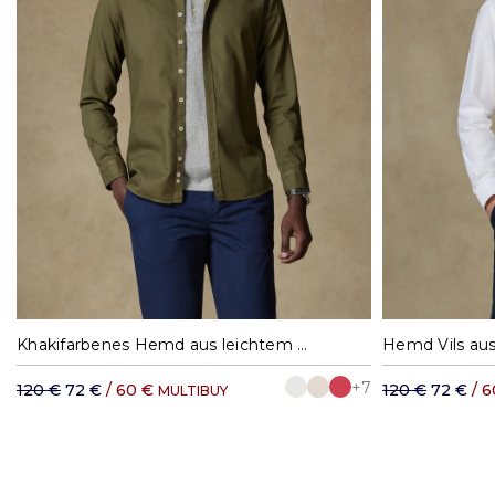
M
L
XL
XXL
38
39
4
Khakifarbenes Hemd aus leichtem Baumwollstoff
+7
120 €
72 €
/ 60 €
120 €
72 €
/ 
MULTIBUY