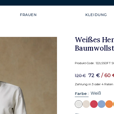
Versand garantiert innerhal
FRAUEN
KLEIDUNG
Weißes Hem
Baumwollst
Produkt-Code :
122LSSOFT 
72 €
/ 60
120 €
Zahlung in 3 oder 4 Raten
Weiß
Farbe :