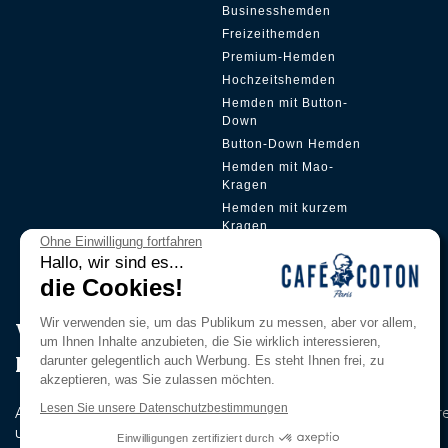
Businesshemden
Freizeithemden
Premium-Hemden
Hochzeitshemden
Hemden mit Button-
Down
Button-Down Hemden
Hemden mit Mao-
Kragen
Hemden mit kurzem
Kragen
Ohne Einwilligung fortfahren
Versteckte Plakette
Hallo, wir sind es...
die Cookies!
Wir verwenden sie, um das Publikum zu messen, aber vor allem,
Werden Sie Mitglied in unserem
um Ihnen Inhalte anzubieten, die Sie wirklich interessieren,
Pri̇vi̇lege Club
darunter gelegentlich auch Werbung. Es steht Ihnen frei, zu
akzeptieren, was Sie zulassen möchten.
Lesen Sie unsere Datenschutzbestimmungen
Abonnieren Sie unseren Newsletter, um als Erster über unser
und exklusiven Angebote informiert zu werden.
Einwilligungen zertifiziert durch