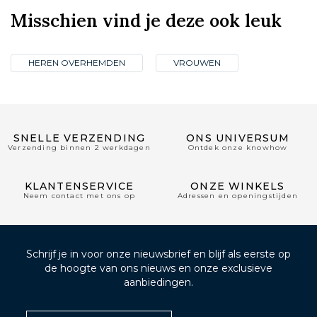
Misschien vind je deze ook leuk
HEREN OVERHEMDEN
VROUWEN
SNELLE VERZENDING
ONS UNIVERSUM
Verzending binnen 2 werkdagen
Ontdek onze knowhow
KLANTENSERVICE
ONZE WINKELS
Neem contact met ons op
Adressen en openingstijden
Schrijf je in voor onze nieuwsbrief en blijf als eerste op
de hoogte van ons nieuws en onze exclusieve
aanbiedingen.