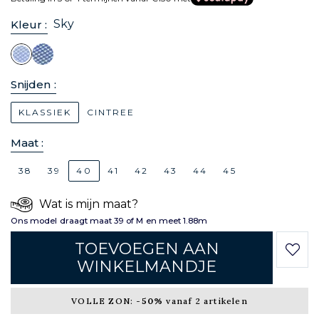
Sky
Kleur :
Snijden :
KLASSIEK
CINTREE
Maat :
38
39
40
41
42
43
44
45
Wat is mijn maat?
Ons model draagt maat 39 of M en meet 1.88m
TOEVOEGEN AAN
WINKELMANDJE
VOLLE ZON:
-50%
vanaf 2 artikelen