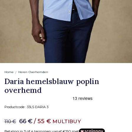
Home
Heren Overhemden
Daria hemelsblauw poplin
overhemd
Productcode :
33LS DARIA 3
66 €
/ 55 €
MULTIBUY
110 €
Betaling in 3 of 4 termijnen vanaf €150 met