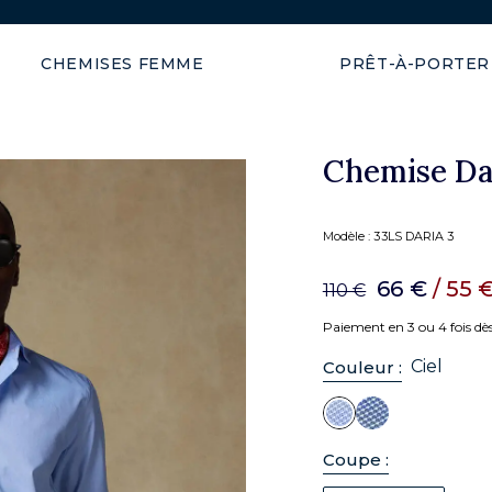
Livraison offerte dans l'UE 
CHEMISES FEMME
PRÊT-À-PORTER
Chemise Dar
Modèle :
33LS DARIA 3
66 €
/ 55 
110 €
Paiement en 3 ou 4 fois dè
Ciel
Couleur :
Coupe :