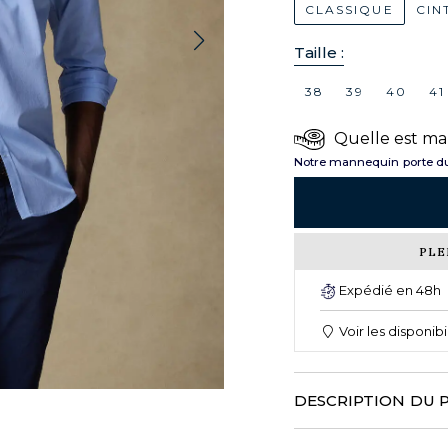
CLASSIQUE
CIN
Taille :
38
39
40
41
Quelle est ma 
Notre mannequin porte du
PLE
Expédié en 48h
Voir les disponib
DESCRIPTION DU 
CAFE COTON innove cette s