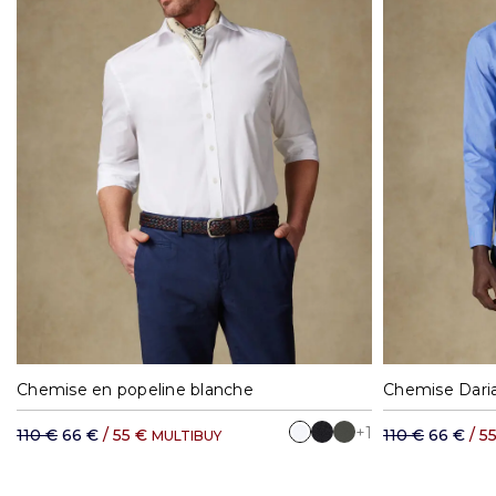
38
39
40
41
42
43
44
45
38
39
4
Chemise en popeline blanche
Chemise Daria
+1
110 €
66 €
/ 55 €
110 €
66 €
/ 5
MULTIBUY