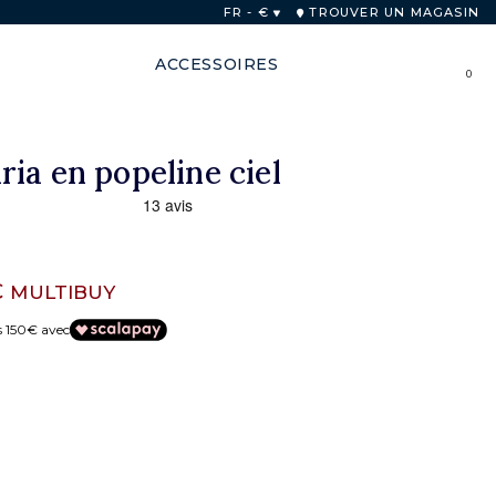
dès 250€ d'achat
FR - €
TROUVER UN MAGASIN
ACCESSOIRES
0
ia en popeline ciel
€
MULTIBUY
s 150€ avec