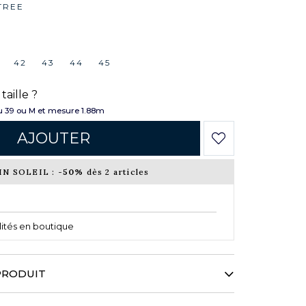
TREE
42
43
44
45
taille ?
 39 ou M et mesure 1.88m
AJOUTER
IN SOLEIL :
-50%
dès 2 articles
ilités en boutique
PRODUIT
aison et réinterprète avec audace son