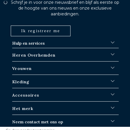
Schrijf je in voor onze nieuwsbrief en blijf als eerste op
de hoogte van ons nieuws en onze exclusieve
aanbiedingen.
Ik registreer me
Hulp en services
FAQ
Heren Overhemden
Verzendprocedures
Waar is mijn bestelling?
Witte overhemden
Vrouwen
Ruilen in Parijs-IDF winkels
Blauwe overhemden
Retourneren & terugbetalen
Gestreepte shirts
Iconische shirts
Kleding
Geruite overhemden
Witte overhemden
Linnen overhemden
Vrijetijdshirts
Overhemden voor heren
Accessoires
Korte Mouwen Overhemden
Oversized Vrouwen Overhemden
Truien & Sweat
Jean Overhemden
Dames Overhemden Linnen
Broek
Banden
Het merk
Overhemden met Schotse ruit
Albane
Polo's
Ondergoed
Slim Fit Overhemden
Justine
T-shirts
Sokken
Onze geschiedenis
Neem contact met ons op
Klassiek Pasvorm Overhemden
Korte broek
Manchetknopen
Blog
Via ons formulier of per telefoon.