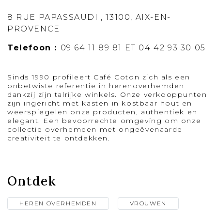
8 RUE PAPASSAUDI , 13100, AIX-EN-
PROVENCE
Telefoon :
09 64 11 89 81 ET 04 42 93 30 05
Sinds 1990 profileert Café Coton zich als een
onbetwiste referentie in herenoverhemden
dankzij zijn talrijke winkels. Onze verkooppunten
zijn ingericht met kasten in kostbaar hout en
weerspiegelen onze producten, authentiek en
elegant. Een bevoorrechte omgeving om onze
collectie overhemden met ongeëvenaarde
creativiteit te ontdekken.
Ontdek
HEREN OVERHEMDEN
VROUWEN