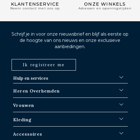
KLANTENSERVICE
ONZE WINKELS
Neem contact met ons op
Adressen en openingstijden
Schrijf je in voor onze nieuwsbrief en blijf als eerste op
de hoogte van ons nieuws en onze exclusieve
aanbiedingen.
Ik registreer me
Hulp en services
FAQ
Heren Overhemden
Verzendprocedures
Waar is mijn bestelling?
Witte overhemden
Vrouwen
Ruilen in Parijs-IDF winkels
Blauwe overhemden
Retourneren & terugbetalen
Gestreepte shirts
Iconische shirts
Kleding
Geruite overhemden
Witte overhemden
Linnen overhemden
Vrijetijdshirts
Overhemden voor heren
Accessoires
Korte Mouwen Overhemden
Oversized Vrouwen Overhemden
Truien & Sweat