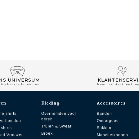
NS UNIVERSUM
KLANTENSERVI
ntdek onze knowhow
Neem contact met on
wen
Kleding
Accessoires
he shirts
Overhemden voor
Banden
heren
overhemden
Ondergoed
Truien & Sweat
dshirts
Sokken
Broek
zed Vrouwen
Manchetknopen