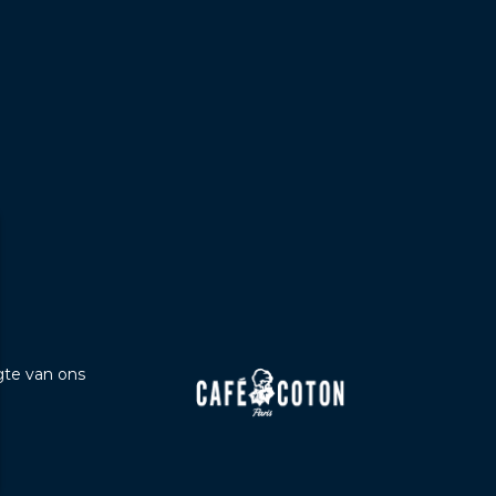
b
ogte van ons