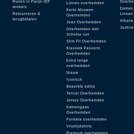
Ruilen in Parijs-IDF
Overh
Linnen overhemden
winkels
Dames
Korte Mouwen
Retourneren &
Linnen
Overhemden
terugbetalen
Albane
Jean Overhemden
Justine
Overhemden met
Schotse ruit
Slim Fit Overhemden
Klassiek Pasvorm
Overhemden
Extra lange
overhemden
Nieuw
Iconisch
Beperkte editie
Tencel Overhemden
Jersey Overhemden
Katoengaas
Overhemden
Formele overhemden
Vrijetijdshirts
Premium overhemden