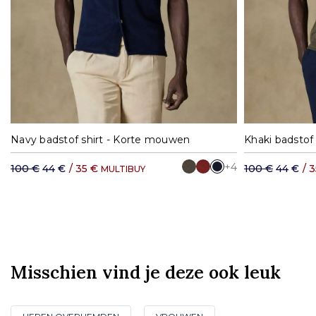
S
M
L
XL
XXL
S
Navy badstof shirt - Korte mouwen
Khaki badstof
+4
100 €
44 €
/
35 €
100 €
44 €
/
3
MULTIBUY
Misschien vind je deze ook leuk