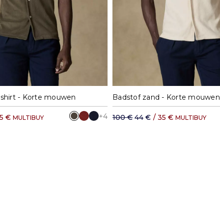
M
L
XL
XXL
S
M
L
XL
 shirt - Korte mouwen
Badstof zand - Korte mouwen
+4
5 €
100 €
44 €
/
35 €
MULTIBUY
MULTIBUY