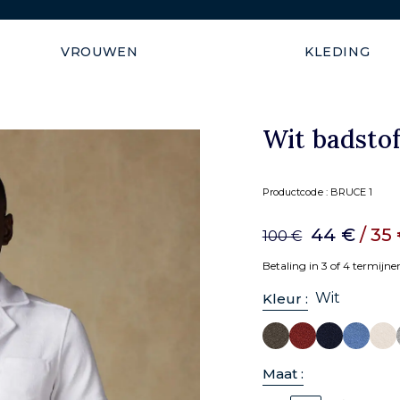
Verzending gegarandeerd b
VROUWEN
KLEDING
Wit badsto
Productcode :
BRUCE 1
44 €
/ 35
100 €
Betaling in 3 of 4 termijn
Wit
Kleur :
Maat :