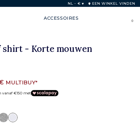
innen 48 uur
NL - €
EEN WINKEL VINDEN
ACCESSOIRES
0
f shirt - Korte mouwen
 €
MULTIBUY*
en vanaf €150 met