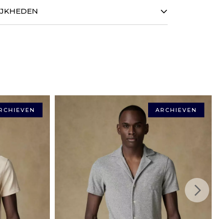
ENDING BINNEN 48 UUR
IJKHEDEN
ar door een verzending binnen 48 uur van uw bestelling
vertijd wordt vervolgens precies door de vervoerder
HEDEN
reditcards worden geaccepteerd evenals de betaling in 3
DACHTEN TE VERANDEREN
calapay.
ikt zijn, heeft u 14 dagen vanaf de ontvangst om ze aan
card, American Express, Maestro, Apple Pay, Bancontact)
le originele verpakkingsmaterialen, ongebruikt, en wij
gbetalen.
ijk (vasteland): € 4,50
RCHIEVEN
ARCHIEVEN
n vanaf €150 met
 in Frankrijk (vasteland): € 10,50
ssing.
isbezorging in Europees Frankrijk: € 16,04
pa: vanaf € 6,33
ging in het Schengengebied: € 12,65
: vanaf € 19,23
: vanaf € 35,11