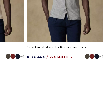
XXL
S
M
L
XL
XXL
Grijs badstof shirt - Korte mouwen
+4
+4
100 €
44 €
/
35 €
MULTIBUY