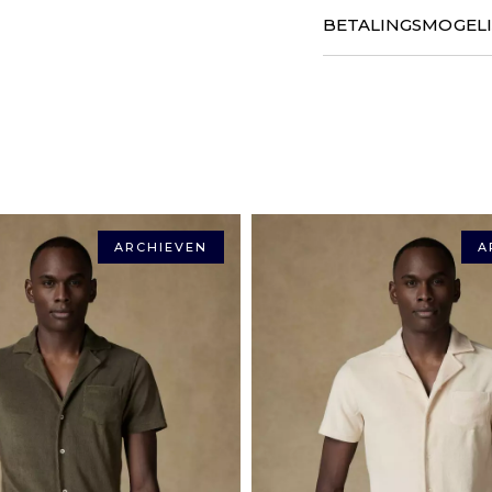
GEGARANDEERDE VERZ
BETALINGSMOGEL
Wij garanderen het hele ja
vanuit ons magazijn. De le
BETALINGSMOGELIJK
gecommuniceerd.
Betalingen via PAYPAL en c
14 DAGEN OM VAN GE
renteloze termijnen met S
Als uw aankopen niet gesch
(Creditcards, Visa, Master
ons terug te sturen, met al
zullen u automatisch teru
LEVERING
Mondial relay in Frankr
ARCHIEVEN
A
Betaal in 3 of 4* termijne
Colissimo thuislevering
*Er zijn servicekosten van toepa
Chonopost Express thu
Mondial Relay in Euro
Chronopost thuisbezor
DHL Express in Europa
DHL rest van de wereld