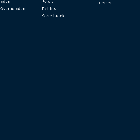
emden
Polo's
Riemen
 Overhemden
T-shirts
Korte broek