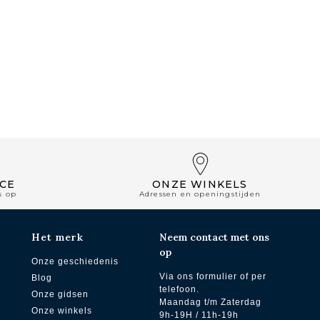
CE
ONZE WINKELS
s op
Adressen en openingstijden
Het merk
Neem contact met ons
op
Onze geschiedenis
Via ons formulier of per
Blog
telefoon.
Onze gidsen
Maandag t/m Zaterdag
Onze winkels
9h-19H / 11h-19h