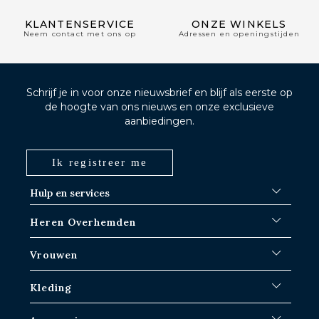
KLANTENSERVICE
ONZE WINKELS
Neem contact met ons op
Adressen en openingstijden
Schrijf je in voor onze nieuwsbrief en blijf als eerste op
de hoogte van ons nieuws en onze exclusieve
aanbiedingen.
Ik registreer me
Hulp en services
FAQ
Heren Overhemden
Verzendprocedures
Waar is mijn bestelling?
Witte overhemden
Vrouwen
Ruilen in Parijs-IDF winkels
Blauwe overhemden
Retourneren & terugbetalen
Gestreepte shirts
Iconische shirts
Kleding
Geruite overhemden
Witte overhemden
Linnen overhemden
Vrijetijdshirts
Overhemden voor heren