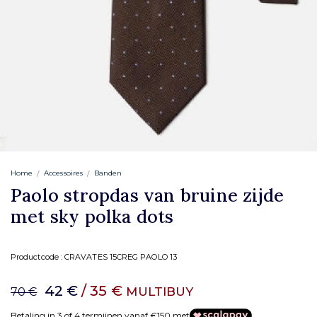
Home
Accessoires
Banden
Paolo stropdas van bruine zijde
met sky polka dots
Productcode :
CRAVATES 15CREG PAOLO 13
42 €
/ 35 €
MULTIBUY
70 €
Betaling in 3 of 4 termijnen vanaf €150 met