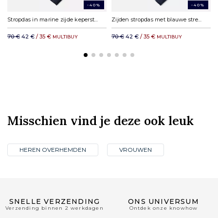
-40%
-40%
Stropdas in marine zijde keperstof
Zijden stropdas met blauwe strepen
70 €
42 €
/ 35 €
70 €
42 €
/ 35 €
MULTIBUY
MULTIBUY
Misschien vind je deze ook leuk
HEREN OVERHEMDEN
VROUWEN
SNELLE VERZENDING
ONS UNIVERSUM
Verzending binnen 2 werkdagen
Ontdek onze knowhow