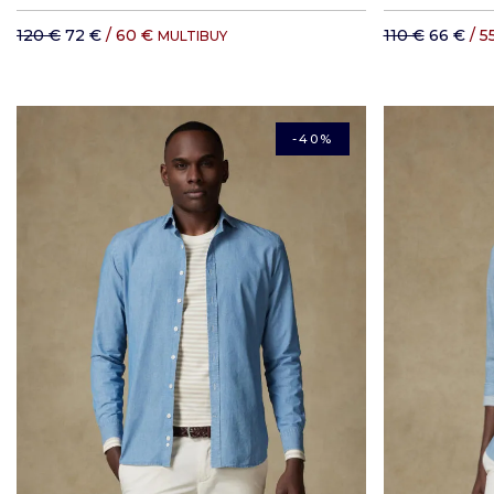
120 €
72 €
/ 60 €
110 €
66 €
/ 5
MULTIBUY
-40%