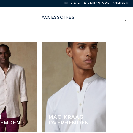
innen 48 uur
NL - €
EEN WINKEL VINDEN
ACCESSOIRES
0
N
MAO KRAAG
HEMDEN
OVERHEMDEN