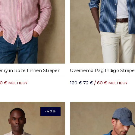
M
L
XL
X
S
M
L
XL
ry in Roze Linnen Strepen
Overhemd Rag Indigo Strep
70 €
120 €
72 €
/ 60 €
MULTIBUY
MULTIBUY
-40%