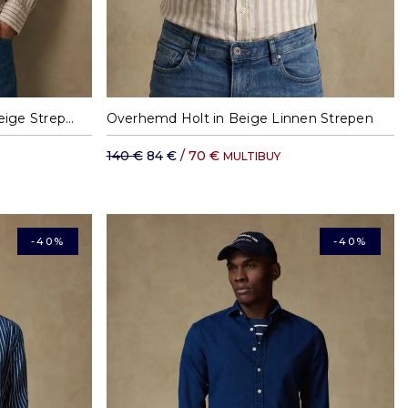
XL
M
L
XXL
Overhemd in Blauw Linnen Beige Strepen
Overhemd Holt in Beige Linnen Strepen
140 €
84 €
/ 70 €
MULTIBUY
-40%
-40%