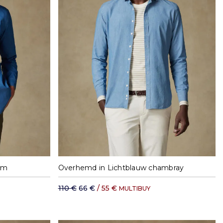
XL
M
L
XL
XXL
im
Overhemd in Lichtblauw chambray
110 €
66 €
/ 55 €
MULTIBUY