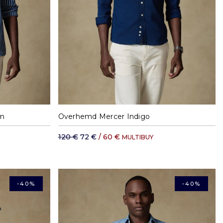
XL
M
L
XL
XXL
en
Overhemd Mercer Indigo
120 €
72 €
/ 60 €
MULTIBUY
-40%
-40%