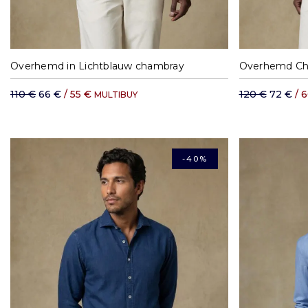
S
M
L
XL
S
Overhemd in Lichtblauw chambray
Overhemd Cha
110 €
66 €
/ 55 €
120 €
72 €
/ 
MULTIBUY
-40%