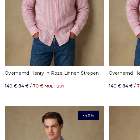
M
L
XXL
Overhemd Henry in Roze Linnen Strepen
Overhemd Hen
140 €
84 €
/ 70 €
140 €
84 €
/ 
MULTIBUY
-40%