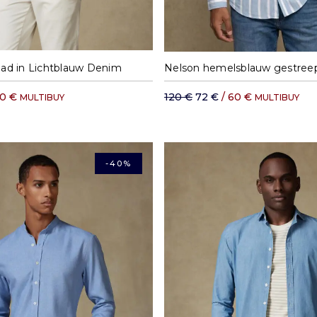
M
L
XL
XXL
S
M
L
XL
d in Lichtblauw Denim
60 €
120 €
72 €
/ 60 €
MULTIBUY
MULTIBUY
-40%