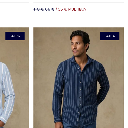
110 €
66 €
/ 55 €
MULTIBUY
-40%
-40%