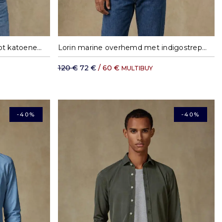
XXL
S
M
L
XL
XXL
Nelson hemelsblauw gestreept katoenen gaas overhemd
Lorin marine overhemd met indigostrepen
120 €
72 €
/ 60 €
MULTIBUY
-40%
-40%