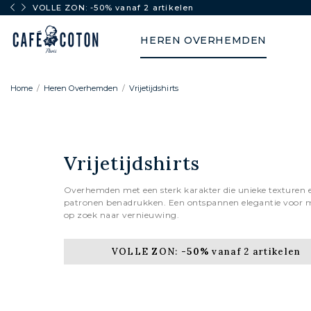
VOLLE ZON: -50% vanaf 2 artikelen
HEREN OVERHEMDEN
Home
Heren Overhemden
Vrijetijdshirts
Vrijetijdshirts
Overhemden met een sterk karakter die unieke texturen 
patronen benadrukken. Een ontspannen elegantie voor
op zoek naar vernieuwing.
VOLLE ZON:
-50%
vanaf 2 artikelen