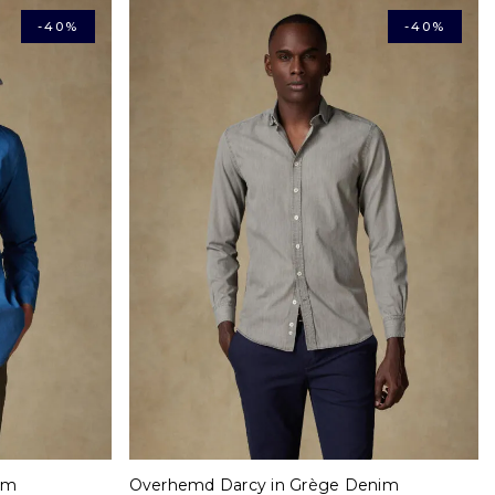
-40%
-40%
XL
S
M
L
XL
XXL
im
Overhemd Darcy in Grège Denim