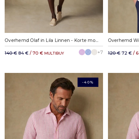
S
M
L
XL
XXL
Overhemd Olaf in Lila Linnen - Korte mouw
Overhemd Wi
+7
140 €
84 €
/ 70 €
120 €
72 €
/ 
MULTIBUY
-40%