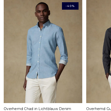
-40%
M
L
S
Overhemd Chad in Lichtblauw Denim
Overhemd Gus