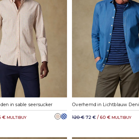
L
XL
XXL
XXXL
M
L
XL
X
en in sable seersucker
Overhemd in Lichtblauw Den
5 €
120 €
72 €
/ 60 €
MULTIBUY
MULTIBUY