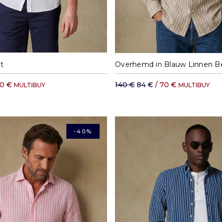
S
M
L
XL
M
L
XL
X
t
60 €
140 €
84 €
/ 70 €
MULTIBUY
MULTIBUY
-40%