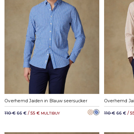
M
L
XL
XXL
XXXL
M
Overhemd Jaiden in Blauw seersucker
Overhemd Jaid
110 €
66 €
/ 55 €
110 €
66 €
/ 5
MULTIBUY