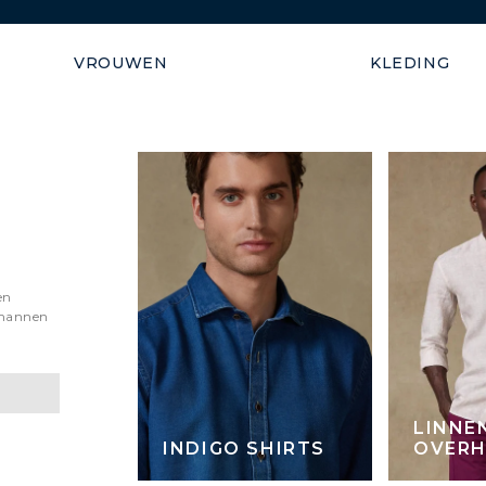
Verzending gegarandeerd b
VROUWEN
KLEDING
en
 mannen
LINNE
INDIGO SHIRTS
OVER