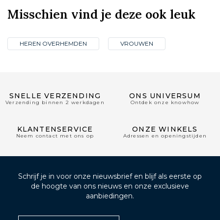
Misschien vind je deze ook leuk
HEREN OVERHEMDEN
VROUWEN
SNELLE VERZENDING
ONS UNIVERSUM
Verzending binnen 2 werkdagen
Ontdek onze knowhow
KLANTENSERVICE
ONZE WINKELS
Neem contact met ons op
Adressen en openingstijden
Schrijf je in voor onze nieuwsbrief en blijf als eerste op
de hoogte van ons nieuws en onze exclusieve
aanbiedingen.