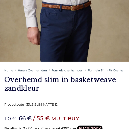
Home
Heren Overhemden
Formele overhemden
Formele Slim Fit Overhemd
Overhemd slim in basketweave
zandkleur
Productcode :
33LS SLIM NATTE 12
66 €
/ 55 €
MULTIBUY
110 €
Betaling in 3 of 4 termijnen vanaf €150 met