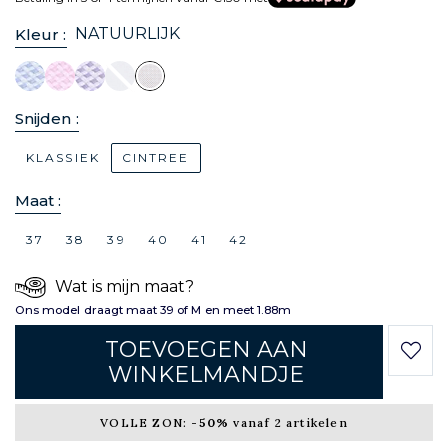
NATUURLIJK
Kleur :
Snijden :
KLASSIEK
CINTREE
Maat :
37
38
39
40
41
42
Wat is mijn maat?
Ons model draagt maat 39 of M en meet 1.88m
TOEVOEGEN AAN
WINKELMANDJE
VOLLE ZON:
-50%
vanaf 2 artikelen