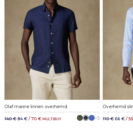
S
M
L
XL
XXL
37
3
Olaf marine linnen overhemd
+3
140 €
84 €
/ 70 €
110 €
66 €
/ 5
MULTIBUY