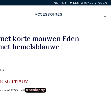
ese Unie voor bestellingen boven 250€
NL - €
EEN WINKEL VINDEN
ACCESSOIRES
0
met korte mouwen Eden
 met hemelsblauwe
N 3
 €
MULTIBUY
en vanaf €150 met