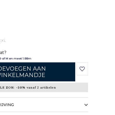
XXL
aat?
 of M en meet 1.88m
OEVOEGEN AAN
INKELMANDJE
LE ZON:
-50%
vanaf 2 artikelen
JVING
e kleuren geven vorm aan dit hemellinnen