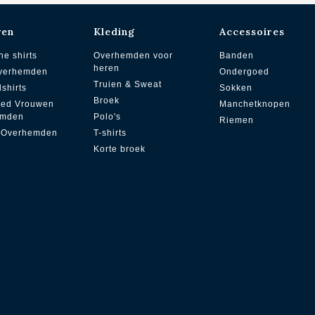
wen
Kleding
Accessoires
he shirts
Overhemden voor
Banden
heren
overhemden
Ondergoed
Truien & Sweat
dshirts
Sokken
Broek
zed Vrouwen
Manchetknopen
emden
Polo's
Riemen
 Overhemden
T-shirts
Korte broek