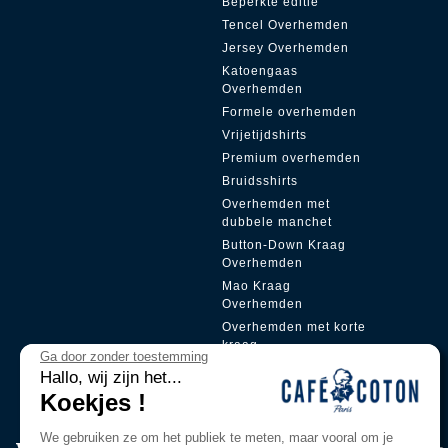
Beperkte editie
Tencel Overhemden
Jersey Overhemden
Katoengaas
Overhemden
Formele overhemden
Vrijetijdshirts
Premium overhemden
Bruidsshirts
Overhemden met
dubbele manchet
Button-Down Kraag
Overhemden
Mao Kraag
Overhemden
Overhemden met korte
kraag
Ga door zonder toestemming
Verborgen sluiting
Hallo, wij zijn het...
Koekjes !
We gebruiken ze om het publiek te meten, maar vooral om je