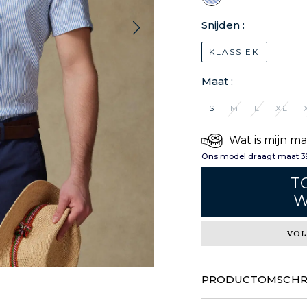
Snijden :
KLASSIEK
Maat :
S
M
L
XL
Wat is mijn m
Ons model draagt maat 39
T
W
VOL
PRODUCTOMSCHRI
Intense strepen en strakk