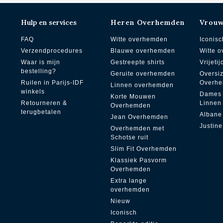
Hulp en services
Heren Overhemden
Vrou
FAQ
Witte overhemden
Iconisc
Verzendprocedures
Blauwe overhemden
Witte 
Waar is mijn
Gestreepte shirts
Vrijetij
bestelling?
Geruite overhemden
Oversi
Ruilen in Parijs-IDF
Overh
Linnen overhemden
winkels
Dames
Korte Mouwen
Retourneren &
Linnen
Overhemden
terugbetalen
Albane
Jean Overhemden
Justine
Overhemden met
Schotse ruit
Slim Fit Overhemden
Klassiek Pasvorm
Overhemden
Extra lange
overhemden
Nieuw
Iconisch