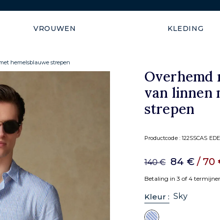
Gratis levering in de Europ
VROUWEN
KLEDING
met hemelsblauwe strepen
Overhemd 
van linnen
strepen
Productcode :
122SSCAS EDE
84 €
/ 70
140 €
Betaling in 3 of 4 termijn
Sky
Kleur :