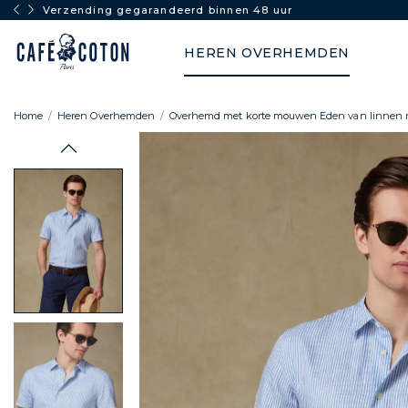
Verzending gegarandeerd binnen 48 uur
HEREN OVERHEMDEN
Home
Heren Overhemden
Overhemd met korte mouwen Eden van linnen 