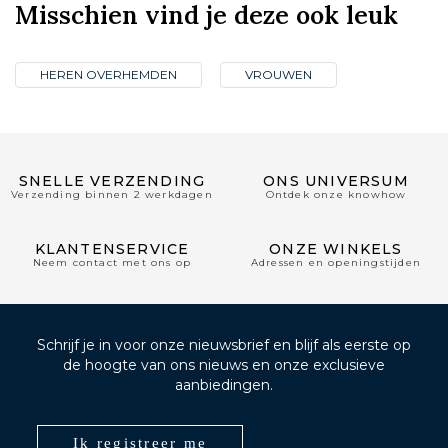
Misschien vind je deze ook leuk
HEREN OVERHEMDEN
VROUWEN
SNELLE VERZENDING
ONS UNIVERSUM
Verzending binnen 2 werkdagen
Ontdek onze knowhow
KLANTENSERVICE
ONZE WINKELS
Neem contact met ons op
Adressen en openingstijden
Schrijf je in voor onze nieuwsbrief en blijf als eerste op
de hoogte van ons nieuws en onze exclusieve
aanbiedingen.
Ik registreer me