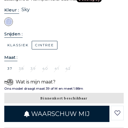
Sky
Kleur :
Snijden :
KLASSIEK
CINTREE
Maat :
37
38
39
40
41
42
Wat is mijn maat?
Ons model draagt maat 39 of M en meet 1.88m
Binnenkort beschikbaar
WAARSCHUW MIJ