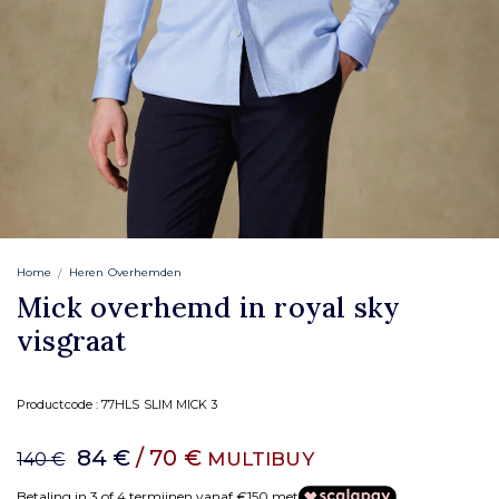
Home
Heren Overhemden
Mick overhemd in royal sky
visgraat
Productcode :
77HLS SLIM MICK 3
84 €
/ 70 €
MULTIBUY
140 €
Betaling in 3 of 4 termijnen vanaf €150 met