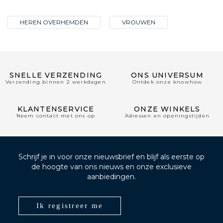
HEREN OVERHEMDEN
VROUWEN
SNELLE VERZENDING
ONS UNIVERSUM
Verzending binnen 2 werkdagen
Ontdek onze knowhow
KLANTENSERVICE
ONZE WINKELS
Neem contact met ons op
Adressen en openingstijden
Schrijf je in voor onze nieuwsbrief en blijf als eerste op
de hoogte van ons nieuws en onze exclusieve
aanbiedingen.
Ik registreer me