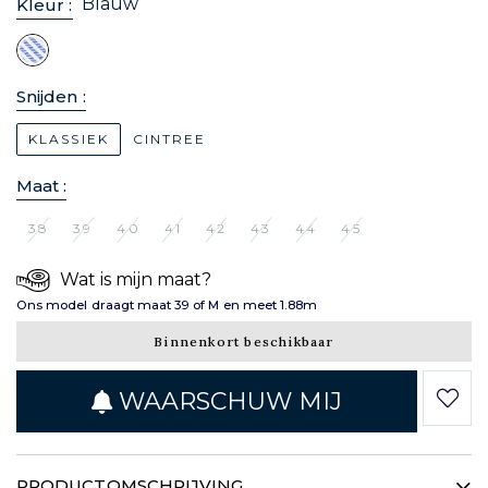
Blauw
Kleur :
Snijden :
KLASSIEK
CINTREE
Maat :
38
39
40
41
42
43
44
45
Wat is mijn maat?
Ons model draagt maat 39 of M en meet 1.88m
Binnenkort beschikbaar
WAARSCHUW MIJ
PRODUCTOMSCHRIJVING