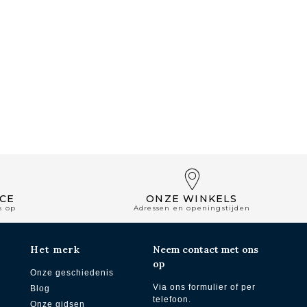
CE
ONZE WINKELS
s op
Adressen en openingstijden
Het merk
Neem contact met ons
op
Onze geschiedenis
Via ons formulier of per
Blog
telefoon.
Onze gidsen