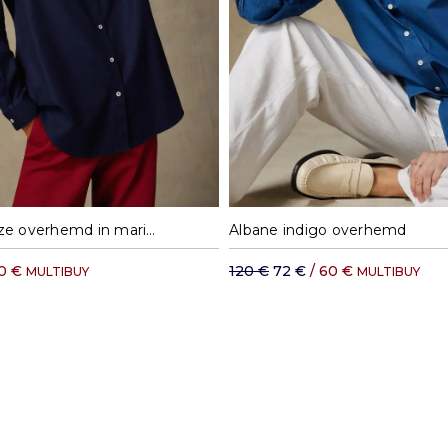
S
M
L
XL
S
M
L
Justine oversize overhemd in marine flanel
Albane indigo overhemd
60 €
120 €
72 €
/ 60 €
MULTIBUY
MULTIBUY