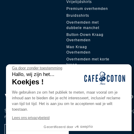
Vrijetijdshirts
Premium overhemden
Bruidsshirts
Overhemden met
dubbele manchet
Button-Down Kraag
Overhemden
Mao Kraag
Overhemden
Overhemden met korte
kraag
Ga door zonder toestemming
Verborgen sluiting
Hallo, wij zijn het...
Koekjes !
We gebruiken ze om het publiek te meten, maar vooral om je
Word lid van onze Pri̇vi̇lege Clu
inhoud aan te bieden die je echt interesseert, inclusief reclame
van tijd tot tijd. Het is aan jou om te accepteren wat je wilt
toestaan.
Schrijf je in voor onze nieuwsbrief en blijf als eerste op de ho
nieuws en onze exclusieve aanbiedingen.
Lees ons privacybeleid
Gecertificeerd door
Ik registreer me