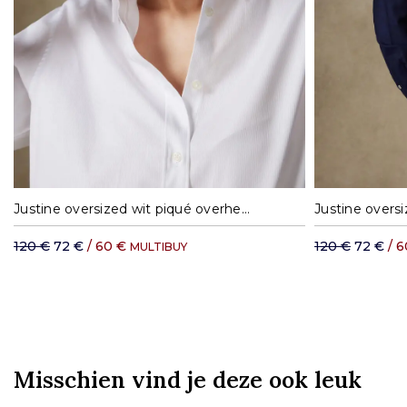
S
M
L
XL
Justine oversized wit piqué overhemd
120 €
72 €
/ 60 €
120 €
72 €
/ 
MULTIBUY
Misschien vind je deze ook leuk