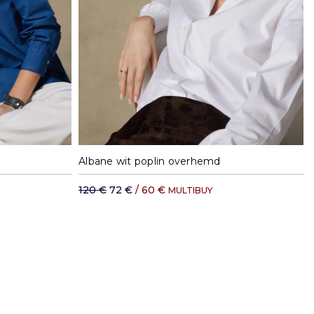
XL
S
M
L
XL
Albane wit poplin overhemd
120 €
72 €
/ 60 €
MULTIBUY