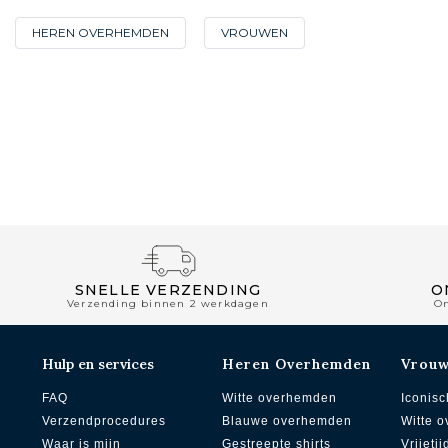
HEREN OVERHEMDEN
VROUWEN
SNELLE VERZENDING
O
Verzending binnen 2 werkdagen
O
Hulp en services
Heren Overhemden
Vrou
FAQ
Witte overhemden
Iconisc
Verzendprocedures
Blauwe overhemden
Witte 
Waar is mijn
Gestreepte shirts
Vrijetij