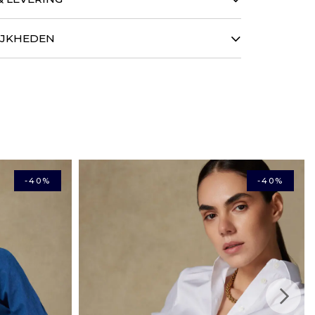
ENDING BINNEN 48 UUR
IJKHEDEN
ar door een verzending binnen 48 uur van uw bestelling
vertijd wordt vervolgens precies door de vervoerder
HEDEN
reditcards worden geaccepteerd evenals de betaling in 3
DACHTEN TE VERANDEREN
calapay.
ikt zijn, heeft u 14 dagen vanaf de ontvangst om ze aan
card, American Express, Maestro, Apple Pay, Bancontact)
le originele verpakkingsmaterialen, ongebruikt, en wij
gbetalen.
ijk (vasteland): € 4,50
-40%
-40%
n vanaf €150 met
 in Frankrijk (vasteland): € 10,50
ssing.
isbezorging in Europees Frankrijk: € 16,04
pa: vanaf € 6,33
ging in het Schengengebied: € 12,65
: vanaf € 19,23
: vanaf € 35,11