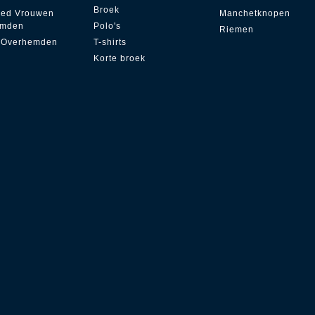
Broek
zed Vrouwen
Manchetknopen
emden
Polo's
Riemen
 Overhemden
T-shirts
Korte broek