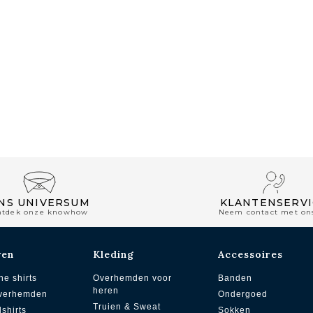
NS UNIVERSUM
KLANTENSERVI
ntdek onze knowhow
Neem contact met on
wen
Kleding
Accessoires
he shirts
Overhemden voor
Banden
heren
overhemden
Ondergoed
Truien & Sweat
dshirts
Sokken