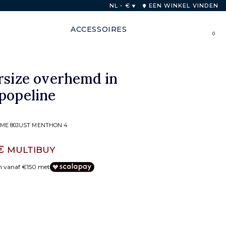
innen 48 uur
NL - €
EEN WINKEL VINDEN
ACCESSOIRES
0
rsize overhemd in
popeline
ME 80JUST MENTHON 4
 €
MULTIBUY
en vanaf €150 met