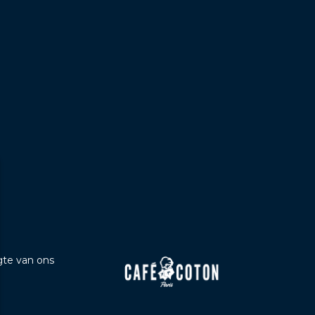
b
ogte van ons