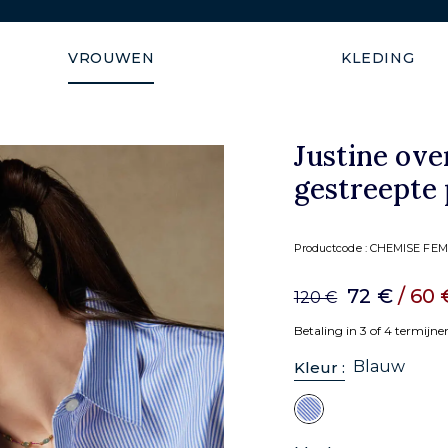
Verzending gegarandeerd b
VROUWEN
KLEDING
Justine ove
gestreepte 
Productcode :
CHEMISE FEM
72 €
/ 60
120 €
Betaling in 3 of 4 termijn
Blauw
Kleur :