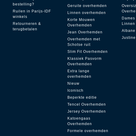
bestelling?
Geruite overhemden
Oversi
Ruilen in Parijs-IDF
Overh
Linnen overhemden
winkels
Dames
Korte Mouwen
Retourneren &
Linnen
Overhemden
terugbetalen
Albane
Jean Overhemden
Justine
Overhemden met
Schotse ruit
Slim Fit Overhemden
Klassiek Pasvorm
Overhemden
Extra lange
overhemden
Nieuw
Iconisch
Beperkte editie
Tencel Overhemden
Jersey Overhemden
Katoengaas
Overhemden
Formele overhemden