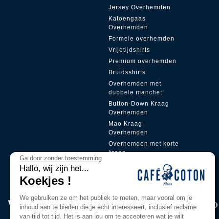
Jersey Overhemden
Katoengaas
Overhemden
Formele overhemden
Vrijetijdshirts
Premium overhemden
Bruidsshirts
Overhemden met
dubbele manchet
Button-Down Kraag
Overhemden
Mao Kraag
Overhemden
Overhemden met korte
kraag
Ga door zonder toestemming
Verborgen sluiting
Hallo, wij zijn het...
Koekjes !
We gebruiken ze om het publiek te meten, maar vooral om je
Word lid van onze Pri̇vi̇lege Clu
inhoud aan te bieden die je echt interesseert, inclusief reclame
van tijd tot tijd. Het is aan jou om te accepteren wat je wilt