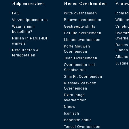
Hulp en services
Heren Overhemden
Vrou
FAQ
Witte overhemden
Iconisc
Verzendprocedures
Blauwe overhemden
Witte 
Waar is mijn
Gestreepte shirts
Vrijetij
bestelling?
Geruite overhemden
Oversi
Ruilen in Parijs-IDF
Overh
Linnen overhemden
winkels
Dames
Korte Mouwen
Retourneren &
Linnen
Overhemden
terugbetalen
Albane
Jean Overhemden
Justine
Overhemden met
Schotse ruit
Slim Fit Overhemden
Klassiek Pasvorm
Overhemden
Extra lange
overhemden
Nieuw
Iconisch
Beperkte editie
Tencel Overhemden