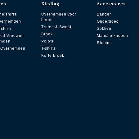
wen
Kleding
Accessoires
he shirts
Overhemden voor
Banden
heren
overhemden
Ondergoed
Truien & Sweat
dshirts
Sokken
Broek
zed Vrouwen
Manchetknopen
emden
Polo's
Riemen
 Overhemden
T-shirts
Korte broek