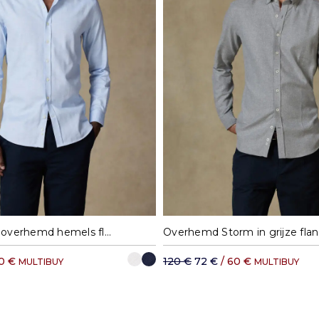
DHL rest van de wereld
M
L
XL
XXL
S
M
L
XL
Casual slim fit overhemd hemels flanel
60 €
120 €
72 €
/ 60 €
MULTIBUY
MULTIBUY