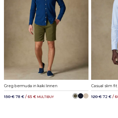
38
40
42
44
46
48
50
S
Greg bermuda in kaki linnen
130 €
78 €
/ 65 €
120 €
72 €
/ 
MULTIBUY