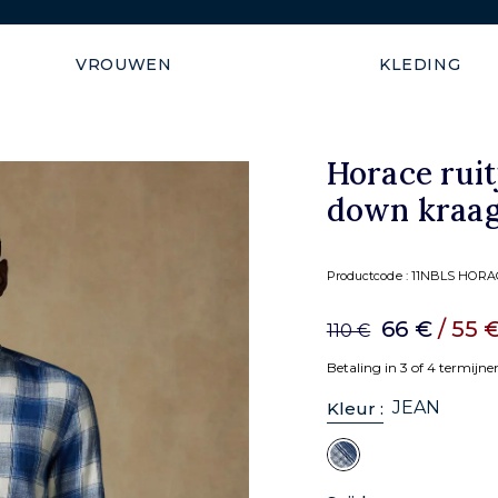
Verzending gegarandeerd b
VROUWEN
KLEDING
Horace rui
down kraa
Productcode :
11NBLS HORA
66 €
/ 55 
110 €
Betaling in 3 of 4 termijn
JEAN
Kleur :