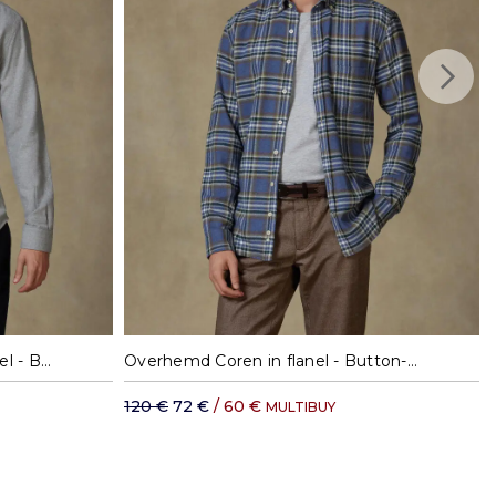
: vanaf € 35,11
XXL
S
M
L
XL
XXL
Overhemd Storm in grijze flanel - Button-down kraag
Overhemd Coren in flanel - Button-down kraag
120 €
72 €
/ 60 €
MULTIBUY