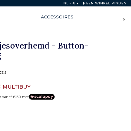
innen 48 uur
NL - €
EEN WINKEL VINDEN
ACCESSOIRES
0
tjesoverhemd - Button-
g
CE 5
€
MULTIBUY
en vanaf €150 met