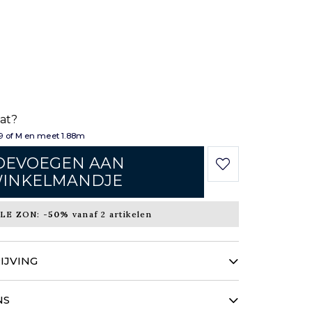
aat?
 of M en meet 1.88m
OEVOEGEN AAN
INKELMANDJE
LE ZON:
-50%
vanaf 2 artikelen
JVING
nde tint vindt de codes van de hedendaagse
unieke handgeweven stof en het iconische
NS
hemd een onnavolgbaar karakter. Het