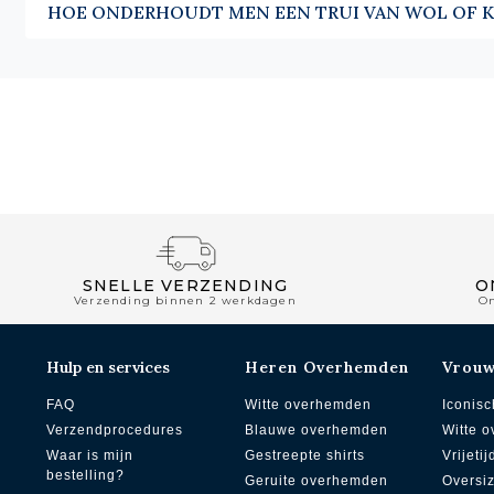
HOE ONDERHOUDT MEN EEN TRUI VAN WOL OF 
SNELLE VERZENDING
O
Verzending binnen 2 werkdagen
O
Hulp en services
Heren Overhemden
Vrou
FAQ
Witte overhemden
Iconisc
Verzendprocedures
Blauwe overhemden
Witte 
Waar is mijn
Gestreepte shirts
Vrijetij
bestelling?
Geruite overhemden
Oversi