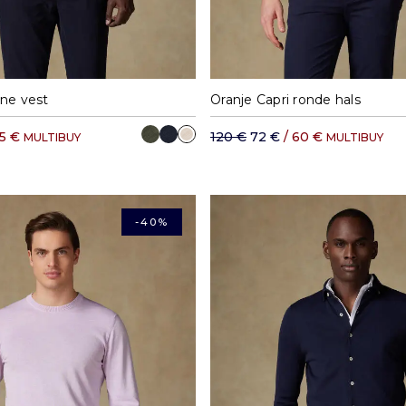
M
L
XL
XXL
S
M
L
XL
ne vest
Oranje Capri ronde hals
65 €
120 €
72 €
/ 60 €
MULTIBUY
MULTIBUY
-40%