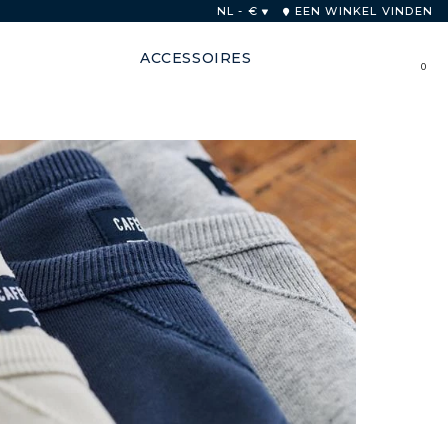
innen 48 uur
NL - €
EEN WINKEL VINDEN
ACCESSOIRES
0