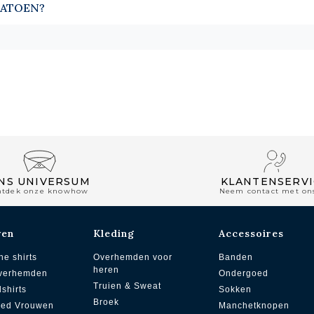
KATOEN?
NS UNIVERSUM
KLANTENSERVI
ntdek onze knowhow
Neem contact met on
wen
Kleding
Accessoires
he shirts
Overhemden voor
Banden
heren
overhemden
Ondergoed
Truien & Sweat
dshirts
Sokken
Broek
zed Vrouwen
Manchetknopen