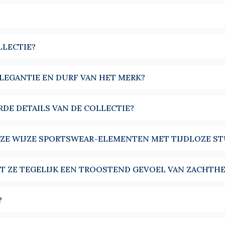
t weekend.
klassiek overhemd, laat hij de kraag en de das zichtbaar worden
.
LLECTIE?
ij bedekt, beschermt, en geeft karakter aan een eenvoudige outfit
LEGANTIE EN DURF VAN HET MERK?
eren
, full zip en half zip, een praktisch alternatief, gemakkelijk 
e die rond het overhemd is opgebouwd. Gedragen over een poplin, 
DE DETAILS VAN DE COLLECTIE?
en dalen. Met een jeans of een flanellen broek begeleidt hij 
erd, maar het evenwicht dat hij creëert in het silhouet.
ZE WIJZE SPORTSWEAR-ELEMENTEN MET TIJDLOZE S
ld is om zich natuurlijk in de mannelijke garderobe te integreren
nen doorstaan zonder hun juistheid te verliezen. Kleuren geko
DT ZE TEGELIJK EEN TROOSTEND GEVOEL VAN ZACHTHE
?