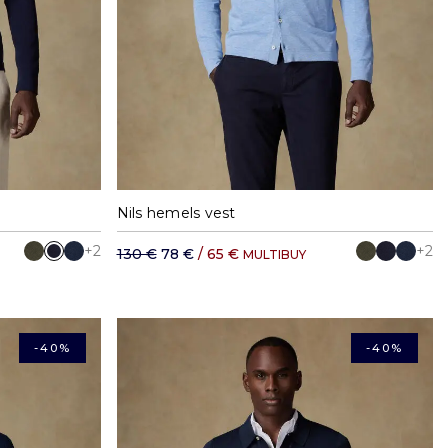
XXL
S
M
L
XL
XXL
Nils hemels vest
+2
+2
130 €
78 €
/ 65 €
MULTIBUY
-40%
-40%