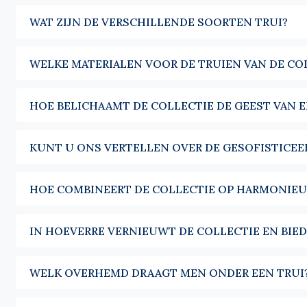
zonder zich vragen te stellen, voor kantoor zowel als voor he
WAT ZIJN DE VERSCHILLENDE SOORTEN TRUI?
De V-hals is bedoeld om te worden gelaagd. Gedragen over een 
degene die een silhouet structureert zonder het te verzwaren
WELKE MATERIALEN VOOR DE TRUIEN VAN DE CO
De
coltrui heren
dringt zich op zodra de temperaturen dalen. H
zichzelf.
HOE BELICHAAMT DE COLLECTIE DE GEEST VAN E
Voor wie een opening verkiest, bieden onze
truien met rits h
De trui vindt op natuurlijke wijze zijn plaats in een garderob
KUNT U ONS VERTELLEN OVER DE GESOFISTICEER
brengt hij tegelijk de nodige warmte wanneer de temperatur
uiteindelijk telt, is niet het stuk waarmee hij wordt gecombine
HOE COMBINEERT DE COLLECTIE OP HARMONIEU
Elke winter komen onze collecties in een kleurenpalet dat bedoe
evenzoveel gemakkelijk te combineren tinten, die de seizoe
IN HOEVERRE VERNIEUWT DE COLLECTIE EN BIE
dan om trends te volgen.
WELK OVERHEMD DRAAGT MEN ONDER EEN TRUI