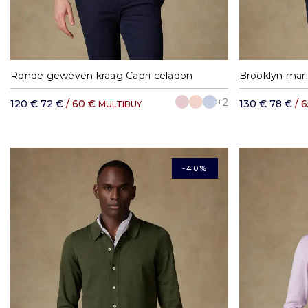
S
M
L
XL
XXL
S
Ronde geweven kraag Capri celadon
Brooklyn mari
+2
120 €
72 €
/ 60 €
130 €
78 €
/ 
MULTIBUY
-40%