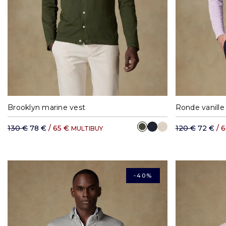
S
M
L
XL
XXL
S
Brooklyn marine vest
Ronde vanille
130 €
78 €
/ 65 €
120 €
72 €
/ 
MULTIBUY
-40%