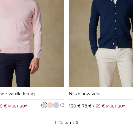
M
L
XL
XXL
S
M
L
XL
nde vanille kraag
Nils blauw vest
+2
60 €
130 €
78 €
/ 65 €
MULTIBUY
MULTIBUY
1 -
12
Items
12