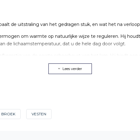
aalt de uitstraling van het gedragen stuk, en wat het na verloop 
 vermogen om warmte op natuurlijke wijze te reguleren. Hij hou
aan de lichaamstemperatuur, dat u de hele dag door volgt.
 afkomstig van de eerste scheerbeurt van het lam. Hij biedt een
uur en uiterlijk, seizoen na seizoen.
Lees verder
Lichter, ademender, begeleidt hij de dagen waarop wol te veel zou
evormd in textiele striktheid. Bij Café Coton geldt dezelfde aand
ui kiezen
BROEK
VESTEN
lt. Men kiest de juiste kraag, voor de juiste gelegenheid.
r een overhemd waarvan de kraag lichtjes uitsteekt, en glijdt ge