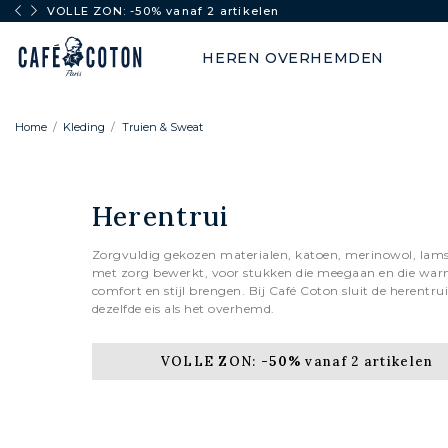
VOLLE ZON: -50% vanaf 2 artikelen
HEREN OVERHEMDEN
Home
Kleding
Truien & Sweat
Herentrui
Zorgvuldig gekozen materialen, katoen, merinowol, lam
met zorg bewerkt, voor stukken die meegaan en die war
comfort en stijl brengen. Bij Café Coton sluit de herentrui
dezelfde eis als het overhemd.
VOLLE ZON:
-50%
vanaf 2 artikelen