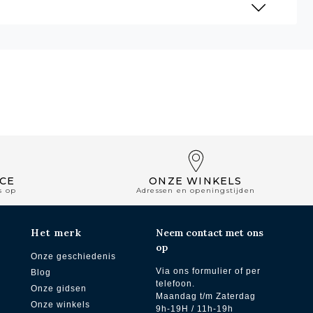
CE
ONZE WINKELS
s op
Adressen en openingstijden
Het merk
Neem contact met ons
op
Onze geschiedenis
Via ons formulier of per
Blog
telefoon.
Onze gidsen
Maandag t/m Zaterdag
Onze winkels
9h-19H / 11h-19h