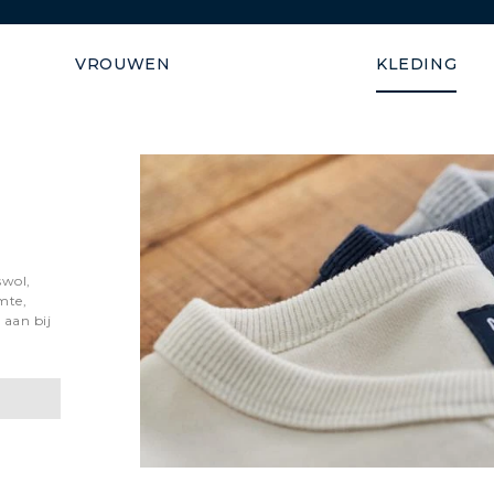
Verzending gegarandeerd b
VROUWEN
KLEDING
swol,
mte,
 aan bij
CARDIGANS