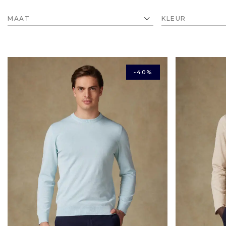
MAAT
-40%