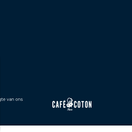
b
ogte van ons