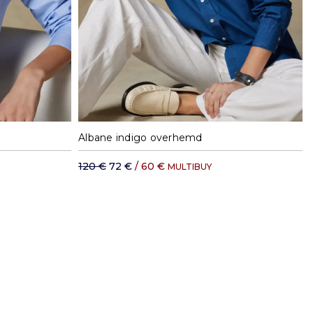
XL
S
M
L
XL
Albane indigo overhemd
120 €
72 €
/ 60 €
MULTIBUY