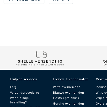
SNELLE VERZENDING
O
Verzending binnen 2 werkdagen
O
Hulp en services
Heren Overhemden
Vrou
FAQ
Witte overhemden
Iconisc
Verzendprocedures
Blauwe overhemden
Witte 
Waar is mijn
Gestreepte shirts
Vrijetij
bestelling?
Geruite overhemden
Oversi