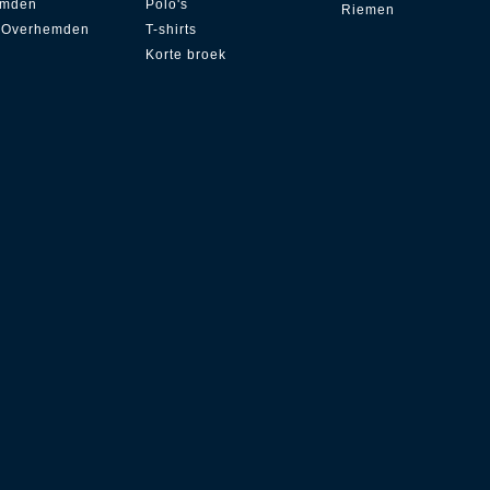
emden
Polo's
Riemen
 Overhemden
T-shirts
Korte broek