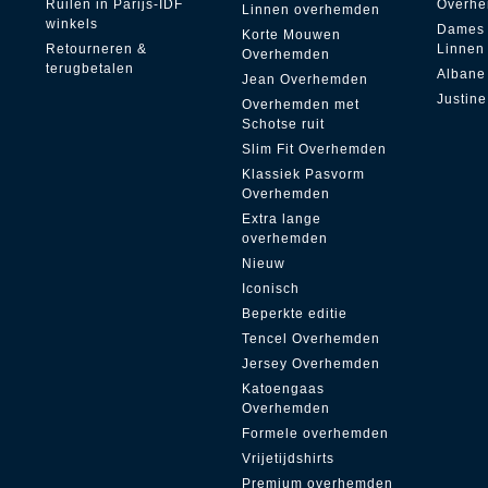
Ruilen in Parijs-IDF
Overh
Linnen overhemden
winkels
Dames
Korte Mouwen
Retourneren &
Linnen
Overhemden
terugbetalen
Albane
Jean Overhemden
Justine
Overhemden met
Schotse ruit
Slim Fit Overhemden
Klassiek Pasvorm
Overhemden
Extra lange
overhemden
Nieuw
Iconisch
Beperkte editie
Tencel Overhemden
Jersey Overhemden
Katoengaas
Overhemden
Formele overhemden
Vrijetijdshirts
Premium overhemden