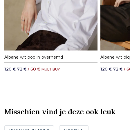
S
M
L
XL
Albane wit poplin overhemd
Albane wit p
120 €
72 €
/ 60 €
120 €
72 €
/ 
MULTIBUY
Misschien vind je deze ook leuk
HEREN OVERHEMDEN
VROUWEN