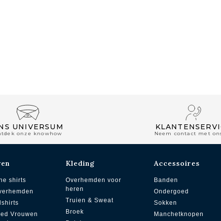
NS UNIVERSUM
KLANTENSERVI
ntdek onze knowhow
Neem contact met on
wen
Kleding
Accessoires
he shirts
Overhemden voor
Banden
heren
overhemden
Ondergoed
Truien & Sweat
dshirts
Sokken
Broek
zed Vrouwen
Manchetknopen