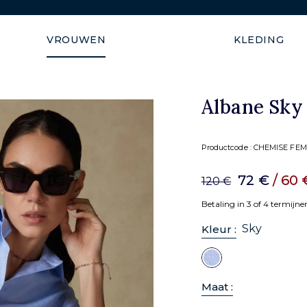
Gratis levering in de Europ
VROUWEN
KLEDING
Albane Sky
Productcode :
CHEMISE FEM
72 €
/ 60
120 €
Betaling in 3 of 4 termijn
Sky
Kleur :
Maat :