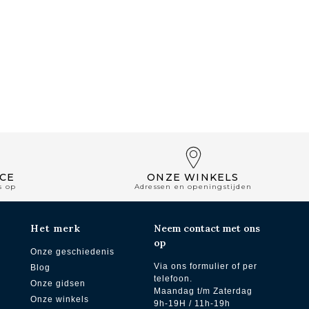
CE
ONZE WINKELS
s op
Adressen en openingstijden
Het merk
Neem contact met ons
op
Onze geschiedenis
Via ons formulier of per
Blog
telefoon.
Onze gidsen
Maandag t/m Zaterdag
Onze winkels
9h-19H / 11h-19h