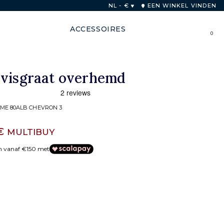
ese Unie voor bestellingen boven 250€
NL - €
EEN WINKEL VINDEN
ACCESSOIRES
0
 visgraat overhemd
ME 80ALB CHEVRON 3
 €
MULTIBUY
en vanaf €150 met