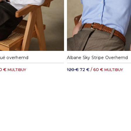
S
M
L
XL
S
M
L
iqué overhemd
Albane Sky Stripe Overhemd
60 €
120 €
72 €
/ 60 €
MULTIBUY
MULTIBUY