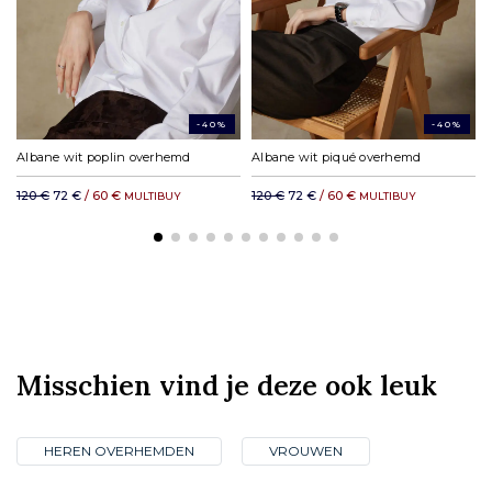
DHL rest van de wereld: vanaf € 35,11
-40%
-40%
Albane wit poplin overhemd
Albane wit piqué overhemd
120 €
72 €
/ 60 €
120 €
72 €
/ 60 €
MULTIBUY
MULTIBUY
Misschien vind je deze ook leuk
HEREN OVERHEMDEN
VROUWEN