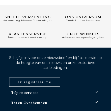
SNELLE VERZENDING
ONS UNIVERSUM
Verzending binnen 2 werkdagen
Ontdek onze knowhow
KLANTENSERVICE
ONZE WINKELS
Neem contact met ons op
Adressen en openingstijden
Schrijf je in voor onze nieuwsbrief en blijf als eerste op
de hoogte van ons nieuws en onze exclusieve
aanbiedingen.
Ik registreer me
Hulp en services
FAQ
Heren Overhemden
Verzendprocedures
Waar is mijn bestelling?
Witte overhemden