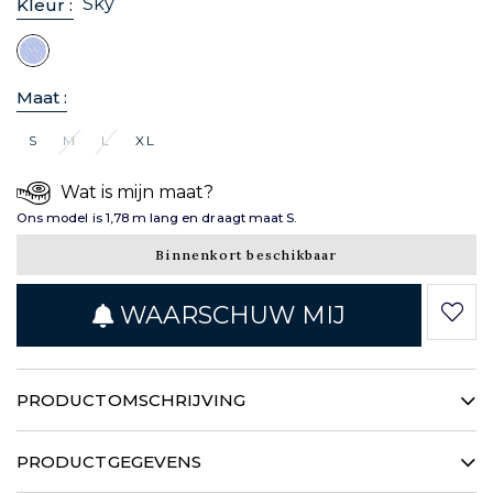
Sky
Kleur :
Maat :
S
M
L
XL
Wat is mijn maat?
Ons model is 1,78 m lang en draagt maat S.
Binnenkort beschikbaar
WAARSCHUW MIJ
PRODUCTOMSCHRIJVING
Dit damesshirt heeft een assertieve uitstraling en een
authentieke spirit. De typische visgraatstof benadrukt
PRODUCTGEGEVENS
een dromerige hemeltint. Het ideale compromis om