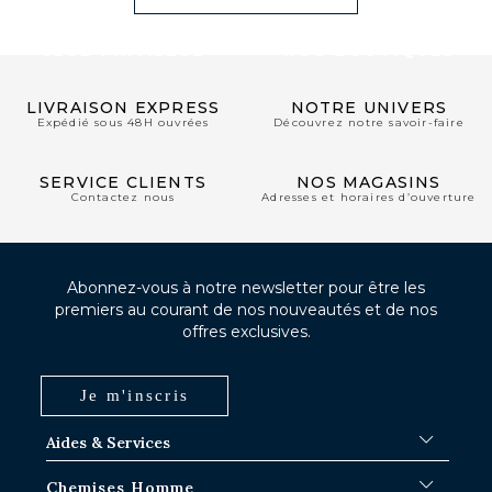
CLUB PRIVILÈGE
NOS BOUTIQUES
LIVRAISON EXPRESS
NOTRE UNIVERS
Expédié sous 48H ouvrées
Découvrez notre savoir-faire
SERVICE CLIENTS
NOS MAGASINS
Contactez nous
Adresses et horaires d’ouverture
Abonnez-vous à notre newsletter pour être les
premiers au courant de nos nouveautés et de nos
offres exclusives.
Je m'inscris
Aides & Services
FAQ
Chemises Homme