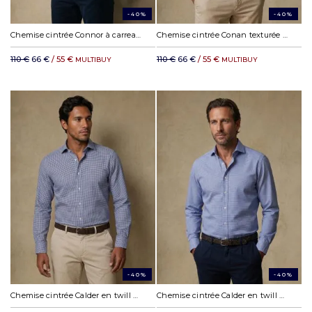
-40%
-40%
Chemise cintrée Connor à carreaux ciel
Chemise cintrée Conan texturée ciel
110 €
66 €
/ 55 €
110 €
66 €
/ 55 €
MULTIBUY
MULTIBUY
-40%
-40%
Chemise cintrée Calder en twill marine
Chemise cintrée Calder en twill bleu