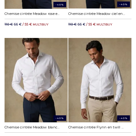
-40%
-40%
Chemise cintrée Meadow rose en coton tencel
Chemise cintrée Meadow ciel en coton tencel
110 €
66 €
/ 55 €
110 €
66 €
/ 55 €
MULTIBUY
MULTIBUY
-40%
-40%
Chemise cintrée Meadow blanche en coton tencel
Chemise cintrée Flynn en twill blanc