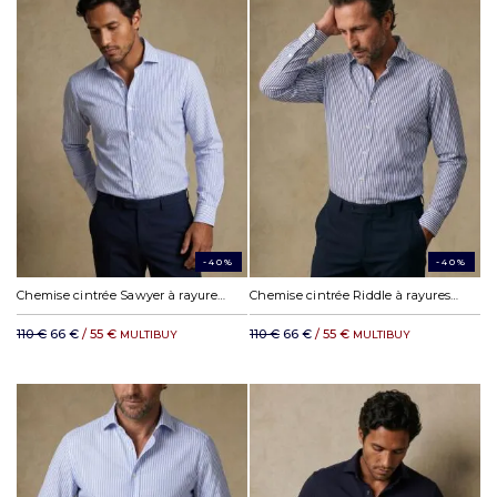
-40%
-40%
Chemise cintrée Sawyer à rayures ciel
Chemise cintrée Riddle à rayures marine
110 €
66 €
/ 55 €
110 €
66 €
/ 55 €
MULTIBUY
MULTIBUY