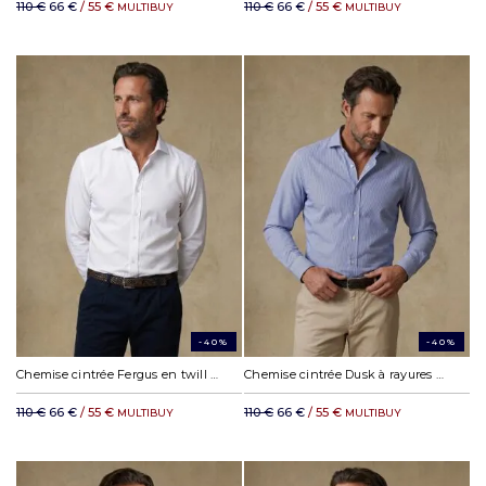
110 €
66 €
/ 55 €
110 €
66 €
/ 55 €
MULTIBUY
MULTIBUY
-40%
-40%
Chemise cintrée Fergus en twill blanc
Chemise cintrée Dusk à rayures marine
110 €
66 €
/ 55 €
110 €
66 €
/ 55 €
MULTIBUY
MULTIBUY