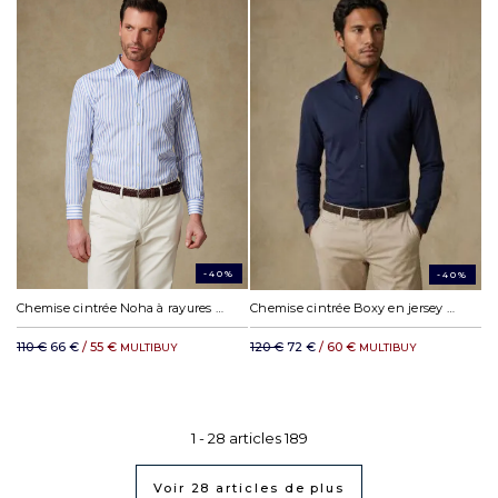
-40%
-40%
Chemise cintrée Noha à rayures bleues
Chemise cintrée Boxy en jersey marine
110 €
66 €
/ 55 €
120 €
72 €
/ 60 €
MULTIBUY
MULTIBUY
1 -
28
articles
189
Voir
28
articles de plus