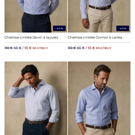
-40%
-40%
Chemise cintrée Davin à rayures bleues
Chemise cintrée Connor à carreaux bleus
110 €
66 €
/ 55 €
110 €
66 €
/ 55 €
MULTIBUY
MULTIBUY