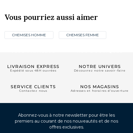
Vous pourriez aussi aimer
CHEMISES HOMME
CHEMISES FEMME
CLUB PRIVILÈGE
NOS BOUTIQUES
LIVRAISON EXPRESS
NOTRE UNIVERS
Expédié sous 48H ouvrées
Découvrez notre savoir-faire
SERVICE CLIENTS
NOS MAGASINS
Contactez nous
Adresses et horaires d’ouverture
Abonnez-vous à notre newsletter pour être les
premiers au courant de nos nouveautés et de nos
offres exclusives.