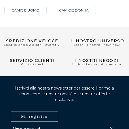
CAMICIE UOMO
CAMICIE DONNA
SPEDIZIONE VELOCE
IL NOSTRO UNIVERSO
Spedito entro 2 giorni lavorativi
Scopri il nostro know-how
SERVIZIO CLIENTI
I NOSTRI NEGOZI
Contattateci
Indirizzi e orari di apertura
Iscriviti alla nostra newsletter per essere il primo a
conoscere le nostre novità e le nostre offerte
esclusive.
Mi registro
Aiuto e servizi