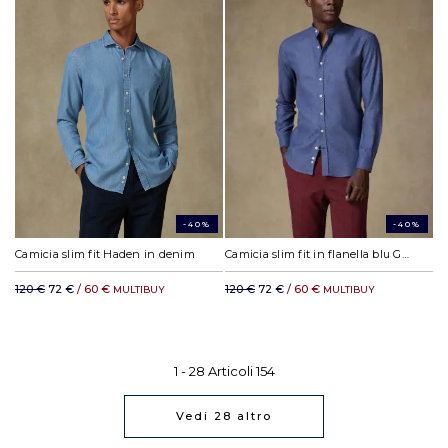
-40%
-40%
Camicia slim fit Haden in denim
Camicia slim fit in flanella blu Garett - Cotone riciclato - Coletto Coreana
120 €
72 €
/ 60 €
120 €
72 €
/ 60 €
MULTIBUY
MULTIBUY
1 -
28
Articoli
154
Vedi
28
altro