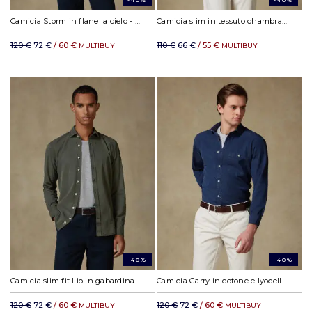
-40%
-40%
Camicia Storm in flanella cielo - Collo alla coreana
Camicia slim in tessuto chambray cielo
120 €
72 €
/ 60 €
110 €
66 €
/ 55 €
MULTIBUY
MULTIBUY
-40%
-40%
Camicia slim fit Lio in gabardina lavata kaki
Camicia Garry in cotone e lyocell blu navy
120 €
72 €
/ 60 €
120 €
72 €
/ 60 €
MULTIBUY
MULTIBUY