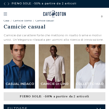
PIENO SOLE: -50% a partire da 2 articoli
0
Casa
Camicie Uomo
Camicie casual
Camicie casual
Camicie dal carattere forte che mettono in risalto trame e motivi
unici. Un'eleganza rilassata per uomini alla ricerca di innovazione.
CASUAL INDACO
CAMICIE DI LINO
COLLETTO MAO
PIENO SOLE:
-50%
a partire da 2 articoli
FILTRARE