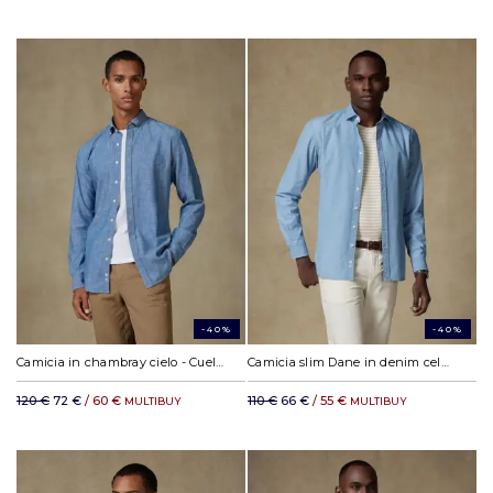
-40%
-40%
Camicia in chambray cielo - Cuello button-down
Camicia slim Dane in denim celeste
120 €
72 €
/ 60 €
110 €
66 €
/ 55 €
MULTIBUY
MULTIBUY