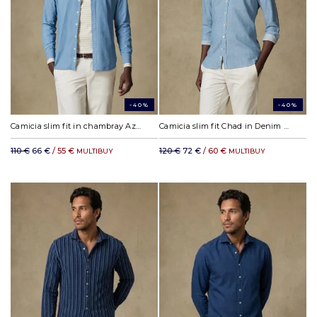
-40%
-40%
Camicia slim fit in chambray Azzurro
Camicia slim fit Chad in Denim Azzurro
110 €
66 €
/ 55 €
120 €
72 €
/ 60 €
MULTIBUY
MULTIBUY