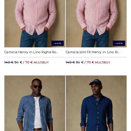
-40%
-40%
Camicia Henry in Lino Righe Rosa
Camicia slim fit Henry in Lino Righe Rosa
140 €
84 €
/ 70 €
140 €
84 €
/ 70 €
MULTIBUY
MULTIBUY