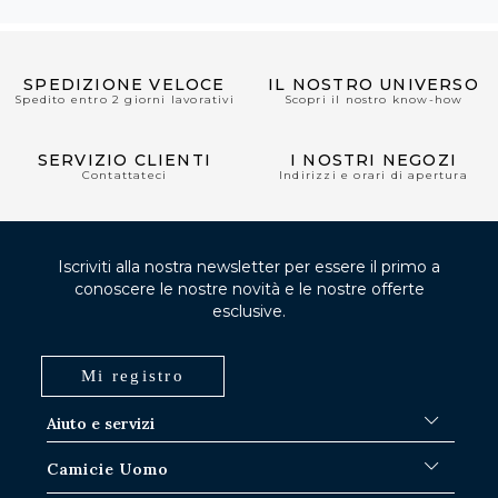
SPEDIZIONE VELOCE
IL NOSTRO UNIVERSO
Spedito entro 2 giorni lavorativi
Scopri il nostro know-how
SERVIZIO CLIENTI
I NOSTRI NEGOZI
Contattateci
Indirizzi e orari di apertura
Iscriviti alla nostra newsletter per essere il primo a
conoscere le nostre novità e le nostre offerte
esclusive.
Mi registro
Aiuto e servizi
FAQ
Camicie Uomo
Procedure di spedizione