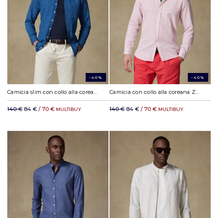
-40%
-40%
Camicia slim con collo alla coreana Willow a righe indaco
Camicia con collo alla coreana Zack in lino rosa
140 €
84 €
/ 70 €
140 €
84 €
/ 70 €
MULTIBUY
MULTIBUY