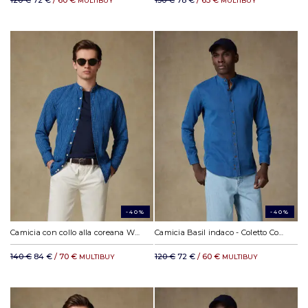
120 €
72 €
/ 60 €
130 €
78 €
/ 65 €
MULTIBUY
MULTIBUY
-40%
-40%
Camicia con collo alla coreana Willow a righe indaco
Camicia Basil indaco - Coletto Coreana
140 €
84 €
/ 70 €
120 €
72 €
/ 60 €
MULTIBUY
MULTIBUY