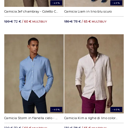
-40%
-40%
Camicia Jef chambray - Coletto Coreana
Camicia Liam in lino blu scuro
120 €
72 €
/ 60 €
130 €
78 €
/ 65 €
MULTIBUY
MULTIBUY
-40%
-40%
Camicia Storm in flanella cielo - Collo alla coreana
Camicia Kim a righe di lino color sabbia