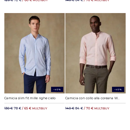
120 €
72 €
/ 60 €
140 €
84 €
/ 70 €
MULTIBUY
MULTIBUY
-40%
-40%
Camicia slim fit mille righe cielo
Camicia con collo alla coreana Wayne in lino arancione
130 €
78 €
/ 65 €
140 €
84 €
/ 70 €
MULTIBUY
MULTIBUY