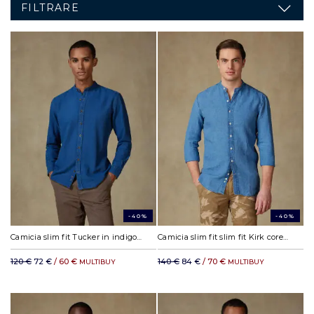
FILTRARE
-40%
-40%
Camicia slim fit Tucker in indigo - Collo alla coreana
Camicia slim fit slim fit Kirk coreana colletto in lino cielo
120 €
72 €
/ 60 €
140 €
84 €
/ 70 €
MULTIBUY
MULTIBUY