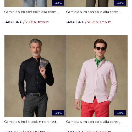
-40%
-40%
Camicia slim con collo alla coreana Wayne in lino sabbia
Camicia slim con collo alla coreana Wayne in lino arancione
140 €
84 €
/ 70 €
140 €
84 €
/ 70 €
MULTIBUY
MULTIBUY
-40%
-40%
Camicia slim fit Leelan nera testurizzata - Coletto Coreana
Camicia slim con collo alla coreana Zack in lino rosa