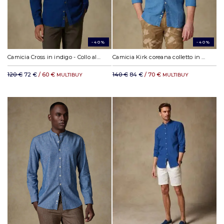
-40%
-40%
Camicia Cross in indigo - Collo alla coreana
Camicia Kirk coreana colletto in lino cielo
120 €
72 €
/ 60 €
140 €
84 €
/ 70 €
MULTIBUY
MULTIBUY