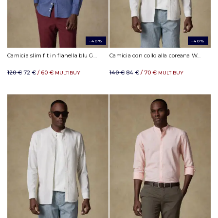
-40%
-40%
Camicia slim fit in flanella blu Garett - Cotone riciclato - Coletto Coreana
Camicia con collo alla coreana Wayne in lino sabbia
120 €
72 €
/ 60 €
140 €
84 €
/ 70 €
MULTIBUY
MULTIBUY