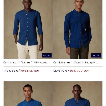
-40%
-40%
Camicia slim fit slim fit Kirk coreana colletto in lino indaco
Camicia slim fit Cross in indigo - Collo alla coreana
140 €
84 €
/ 70 €
120 €
72 €
/ 60 €
MULTIBUY
MULTIBUY