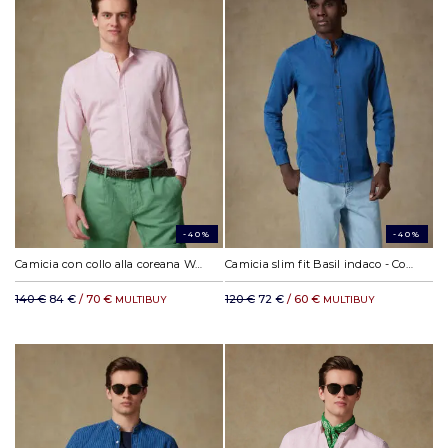
-40%
-40%
Camicia con collo alla coreana Wayne in lino rosa
Camicia slim fit Basil indaco - Coletto Coreana
140 €
84 €
/ 70 €
120 €
72 €
/ 60 €
MULTIBUY
MULTIBUY