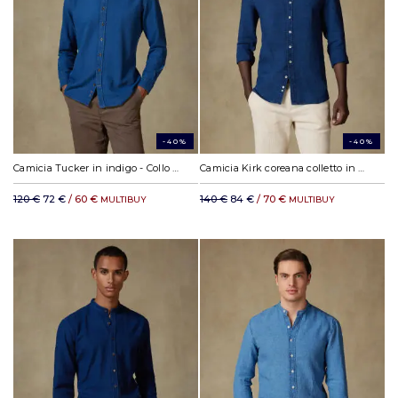
-40%
-40%
Camicia Tucker in indigo - Collo alla coreana
Camicia Kirk coreana colletto in lino indaco
120 €
72 €
/ 60 €
140 €
84 €
/ 70 €
MULTIBUY
MULTIBUY