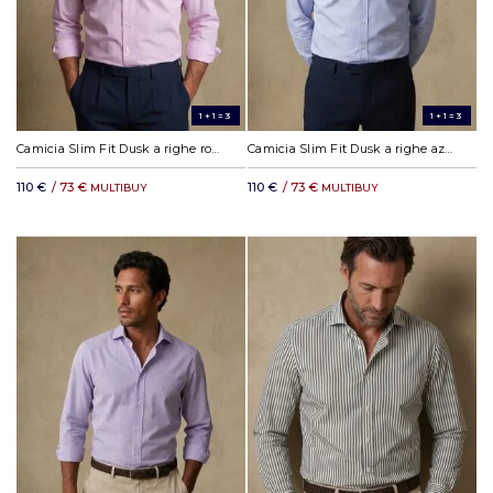
1+1=3
1+1=3
Camicia Slim Fit Dusk a righe rosa
Camicia Slim Fit Dusk a righe azzurre
110 €
/ 73 €
110 €
/ 73 €
MULTIBUY
MULTIBUY