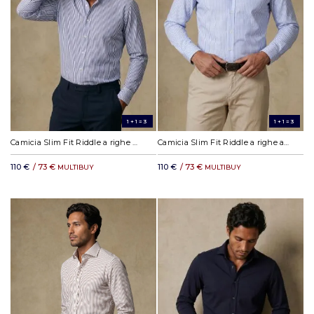
1+1=3
1+1=3
Camicia Slim Fit Riddle a righe blu navy
Camicia Slim Fit Riddle a righe azzurre
110 €
/ 73 €
110 €
/ 73 €
MULTIBUY
MULTIBUY