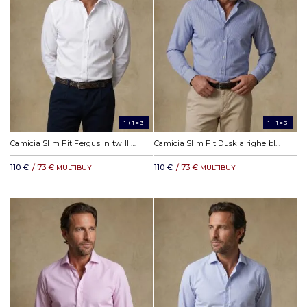
1+1=3
1+1=3
Camicia Slim Fit Fergus in twill bianca
Camicia Slim Fit Dusk a righe blu navy
110 €
/ 73 €
110 €
/ 73 €
MULTIBUY
MULTIBUY