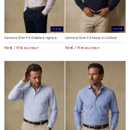
1+1=3
1+1=3
Camicia Slim Fit Riddle a righe avana
Camicia Slim Fit Nova in Oxford blu navy
110 €
/ 73 €
110 €
/ 73 €
MULTIBUY
MULTIBUY