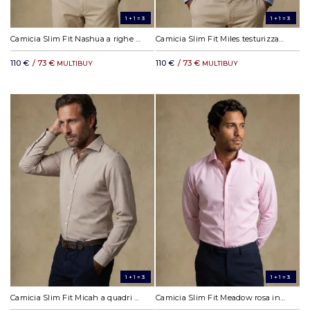
1+1=3
1+1=3
Camicia Slim Fit Nashua a righe azzurre
Camicia Slim Fit Miles testurizzata azzurra
110 €
/ 73 €
110 €
/ 73 €
MULTIBUY
MULTIBUY
1+1=3
1+1=3
Camicia Slim Fit Micah a quadri Vichy avana
Camicia Slim Fit Meadow rosa in cotone e Tencel