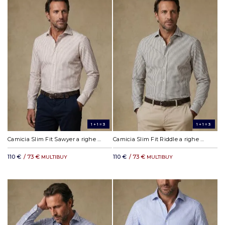
1+1=3
1+1=3
Camicia Slim Fit Sawyer a righe avana
Camicia Slim Fit Riddle a righe khaki
110 €
/ 73 €
110 €
/ 73 €
MULTIBUY
MULTIBUY