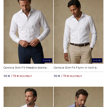
1+1=3
1+1=3
Camicia Slim Fit Meadow bianca in cotone e Tencel
Camicia Slim Fit Flynn in twill bianca
110 €
/ 73 €
110 €
/ 73 €
MULTIBUY
MULTIBUY