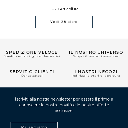
1 -
28
Articoli
112
Vedi
28
altro
SPEDIZIONE VELOCE
IL NOSTRO UNIVERSO
Spedito entro 2 giorni lavorativi
Scopri il nostro know-how
SERVIZIO CLIENTI
I NOSTRI NEGOZI
Contattateci
Indirizzi e orari di apertura
Iscriviti alla nostra newsletter per essere il primo a
conoscere le nostre novità e le nostre offerte
esclusive.
Mi registro