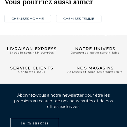
Vous pourriez aussi aimer
CHEMISES HOMME
CHEMISES FEMME
CLUB PRIVILÈGE
NOS BOUTIQUES
LIVRAISON EXPRESS
NOTRE UNIVERS
Expédié sous 48H ouvrées
Découvrez notre savoir-faire
SERVICE CLIENTS
NOS MAGASINS
Contactez nous
Adresses et horaires d’ouverture
Abonnez-vous à notre newsletter pour être les
premiers au courant de nos nouveautés et de nos
offres exclusives.
Je m'inscris