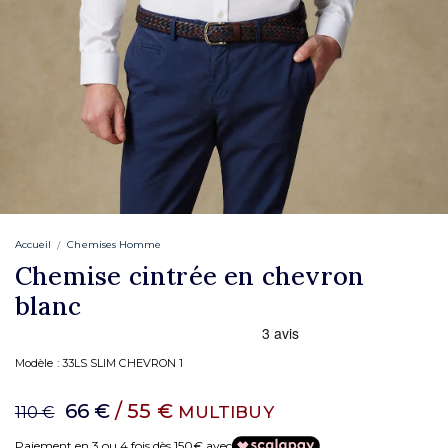
Accueil
Chemises Homme
Chemise cintrée en chevron
blanc
Modèle :
33LS SLIM CHEVRON 1
66 €
/ 55 €
MULTIBUY
110 €
Paiement en 3 ou 4 fois dès 150€ avec