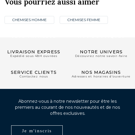
Vous pourriez aussi aimer
CHEMISES HOMME
CHEMISES FEMME
CLUB PRIVILÈGE
NOS BOUTIQUES
LIVRAISON EXPRESS
NOTRE UNIVERS
Expédié sous 48H ouvrées
Découvrez notre savoir-faire
SERVICE CLIENTS
NOS MAGASINS
Contactez nous
Adresses et horaires d’ouverture
Abonnez-vous à notre newsletter pour être les
premiers au courant de nos nouveautés et de nos
offres exclusives.
Je m'inscris