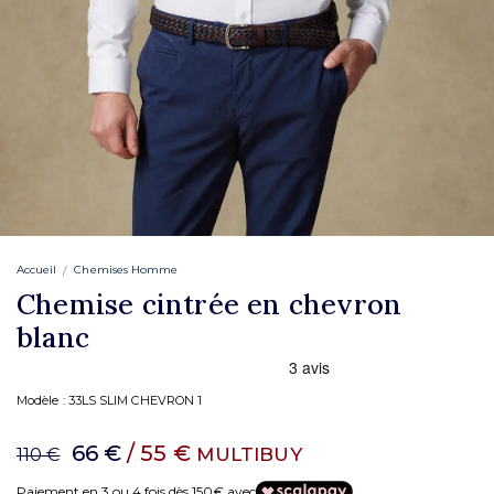
Accueil
Chemises Homme
Chemise cintrée en chevron
blanc
Modèle :
33LS SLIM CHEVRON 1
66 €
/ 55 €
MULTIBUY
110 €
Paiement en 3 ou 4 fois dès 150€ avec