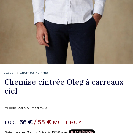
Accueil
Chemises Homme
Chemise cintrée Oleg à carreaux
ciel
Modèle :
33LS SLIM OLEG 3
66 €
/ 55 €
MULTIBUY
110 €
Paiement en 3 ou 4 fois dès 150€ avec