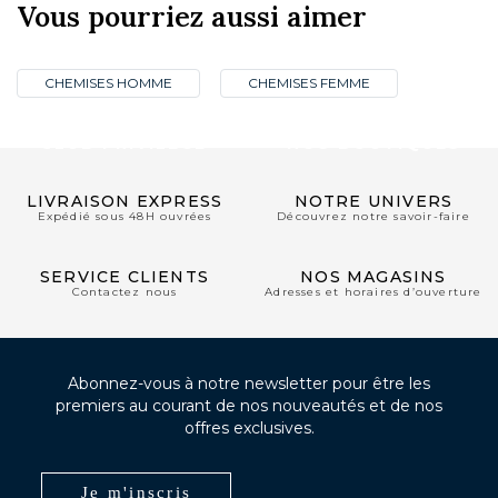
Vous pourriez aussi aimer
CHEMISES HOMME
CHEMISES FEMME
CLUB PRIVILÈGE
NOS BOUTIQUES
LIVRAISON EXPRESS
NOTRE UNIVERS
Expédié sous 48H ouvrées
Découvrez notre savoir-faire
SERVICE CLIENTS
NOS MAGASINS
Contactez nous
Adresses et horaires d’ouverture
Abonnez-vous à notre newsletter pour être les
premiers au courant de nos nouveautés et de nos
offres exclusives.
Je m'inscris