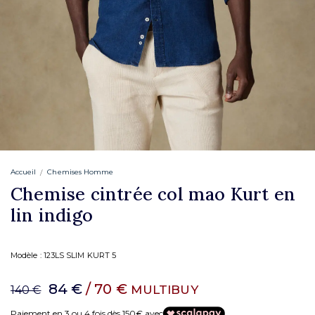
Accueil
Chemises Homme
Chemise cintrée col mao Kurt en
lin indigo
Modèle :
123LS SLIM KURT 5
84 €
/ 70 €
MULTIBUY
140 €
Paiement en 3 ou 4 fois dès 150€ avec