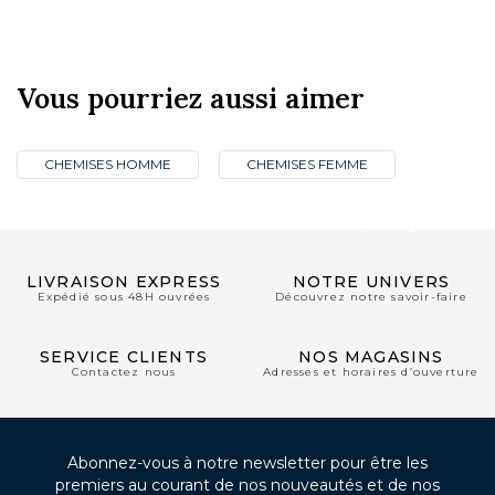
Vous pourriez aussi aimer
CHEMISES HOMME
CHEMISES FEMME
CLUB PRIVILÈGE
NOS BOUTIQUES
LIVRAISON EXPRESS
NOTRE UNIVERS
Expédié sous 48H ouvrées
Découvrez notre savoir-faire
SERVICE CLIENTS
NOS MAGASINS
Contactez nous
Adresses et horaires d’ouverture
Abonnez-vous à notre newsletter pour être les
premiers au courant de nos nouveautés et de nos