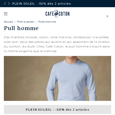
PLEIN SOLEIL : -50% dès 2 articles
0
Accueil
Prêt-à-porter
Pulls homme
Pull homme
Des matières choisies, coton, laine mérinos, lambswool, travaillées
avec soin, pour des pièces qui durent et qui apportent de la chaleur,
du confort, du style. Chez Café Coton, le pull homme s'inscrit dans
la même exigence que la chemise.
CARDIGANS
PLEIN SOLEIL :
-50%
dès 2 articles