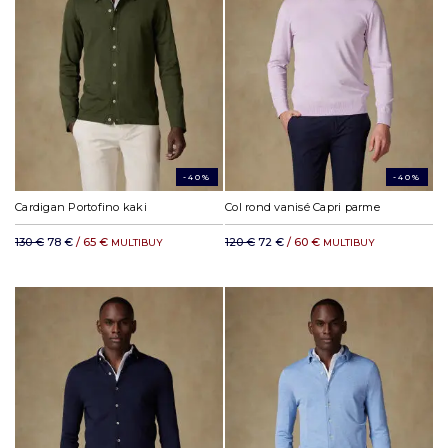
-40%
-40%
Cardigan Portofino kaki
Col rond vanisé Capri parme
130 €
78 €
/ 65 €
120 €
72 €
/ 60 €
MULTIBUY
MULTIBUY