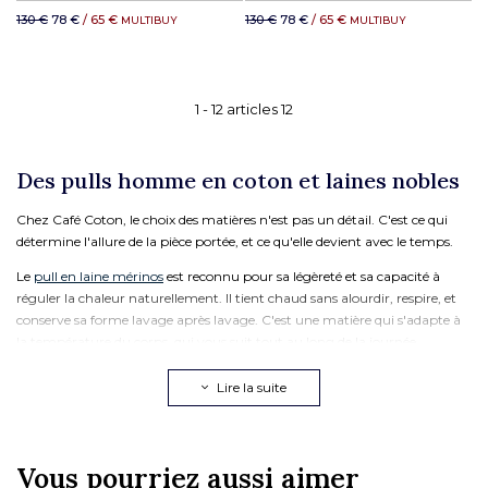
130 €
78 €
/ 65 €
130 €
78 €
/ 65 €
MULTIBUY
MULTIBUY
1 -
12
articles
12
Des pulls homme en coton et laines nobles
Chez Café Coton, le choix des matières n'est pas un détail. C'est ce qui
détermine l'allure de la pièce portée, et ce qu'elle devient avec le temps.
Le
pull en laine mérinos
est reconnu pour sa légèreté et sa capacité à
réguler la chaleur naturellement. Il tient chaud sans alourdir, respire, et
conserve sa forme lavage après lavage. C'est une matière qui s'adapte à
la température du corps, qui vous suit tout au long de la journée.
Le
pull en lambswool
, lui, est une laine douce et dense, issue de la
Lire la suite
première tonte de l'agneau. Il offre une douceur immédiate au toucher et
une excellente tenue dans le temps. Un pull en lambswool garde sa
structure et son aspect, saison après saison.
Vous pourriez aussi aimer
Le pull en coton homme est la pièce de mi-saison par excellence. Plus