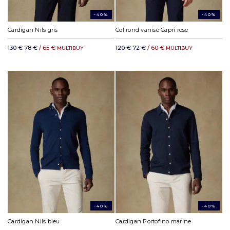
-40%
-40%
Cardigan Nils gris
Col rond vanisé Capri rose
130 €
78 €
/ 65 €
120 €
72 €
/ 60 €
MULTIBUY
MULTIBUY
-40%
-40%
Cardigan Nils bleu
Cardigan Portofino marine