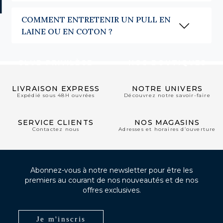
COMMENT ENTRETENIR UN PULL EN
LAINE OU EN COTON ?
CLUB PRIVILÈGE
NOS BOUTIQUES
LIVRAISON EXPRESS
NOTRE UNIVERS
Expédié sous 48H ouvrées
Découvrez notre savoir-faire
SERVICE CLIENTS
NOS MAGASINS
Contactez nous
Adresses et horaires d’ouverture
Abonnez-vous à notre newsletter pour être les
premiers au courant de nos nouveautés et de nos
offres exclusives.
Je m'inscris