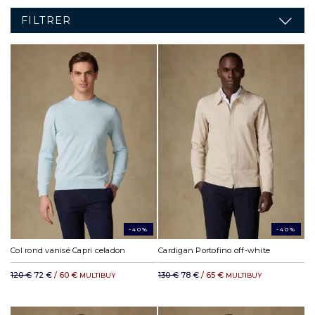
FILTRER
-40%
-40%
Col rond vanisé Capri celadon
Cardigan Portofino off-white
120 €
72 €
/ 60 €
130 €
78 €
/ 65 €
MULTIBUY
MULTIBUY