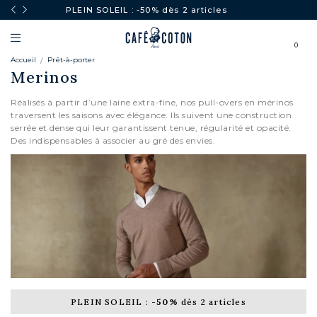
PLEIN SOLEIL : -50% dès 2 articles
0
Accueil
Prêt-à-porter
Merinos
Réalisés à partir d’une laine extra-fine, nos pull-overs en mérinos
traversent les saisons avec élégance. Ils suivent une construction
serrée et dense qui leur garantissent tenue, régularité et opacité.
Des indispensables à associer au gré des envies.
PLEIN SOLEIL :
-50%
dès 2 articles