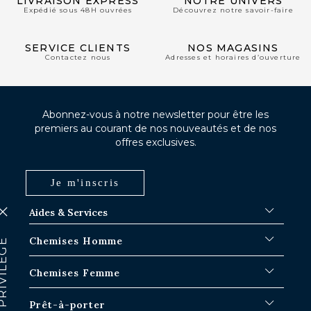
LIVRAISON EXPRESS
NOTRE UNIVERS
Expédié sous 48H ouvrées
Découvrez notre savoir-faire
SERVICE CLIENTS
NOS MAGASINS
Contactez nous
Adresses et horaires d’ouverture
Abonnez-vous à notre newsletter pour être les
premiers au courant de nos nouveautés et de nos
offres exclusives.
Je m'inscris
Aides & Services
FAQ
Chemises Homme
Délais d'expédition
Où en est ma commande ?
Chemises Blanches
Chemises Femme
Échange dans les boutiques Paris-IDF
Chemises Bleues
Retour & Remboursement
Chemises à Rayures
Chemises Iconiques
Prêt-à-porter
Chemises à Carreaux
Chemises Blanches Femme