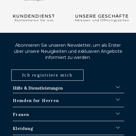
KUNDENDIENST
UNSERE GESCHÄFTE
Kontaktieren Sie uns
Adressen und Öffnungszeiten
Abonnieren Sie unseren Newsletter, um als Erster
über unsere Neuigkeiten und exklusiven Angebote
informiert zu werden.
Ich registriere mich
Hilfe & Dienstleistungen
FAQ
Hemden fur Herren
Versand-Verfahren
Wo ist meine Bestellung?
Weiße Hemden
Frauen
Umtausch in Paris-IDF-Läden
Blaue Hemden
Rückgabe & Rückerstattung
Gestreifte Hemden
Ikonische Hemden
Kleidung
Karierte Hemden
Weiße Hemden