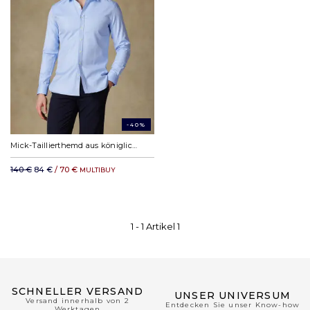
-40%
Mick-Taillierthemd aus königlichem Fischgrätenmuster Himmel
140 €
84 €
/ 70 €
MULTIBUY
1 -
1
Artikel
1
SCHNELLER VERSAND
UNSER UNIVERSUM
Versand innerhalb von 2
Entdecken Sie unser Know-how
Werktagen