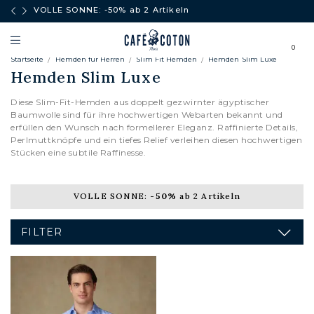
äufe
VOLLE SONNE: -50% ab 2 Artikeln
0
Startseite
Hemden fur Herren
Slim Fit Hemden
Hemden Slim Luxe
Hemden Slim Luxe
Diese Slim-Fit-Hemden aus doppelt gezwirnter ägyptischer
Baumwolle sind für ihre hochwertigen Webarten bekannt und
erfüllen den Wunsch nach formellerer Eleganz. Raffinierte Details,
Perlmuttknöpfe und ein tiefes Relief verleihen diesen hochwertigen
Stücken eine subtile Raffinesse.
VOLLE SONNE:
-50%
ab 2 Artikeln
FILTER