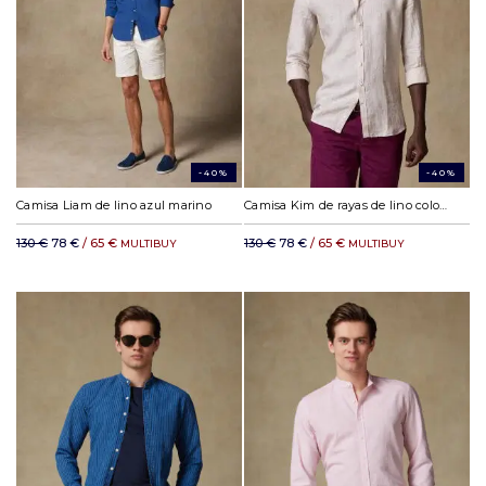
-40%
-40%
Camisa Liam de lino azul marino
Camisa Kim de rayas de lino color arena
130 €
78 €
/ 65 €
130 €
78 €
/ 65 €
MULTIBUY
MULTIBUY