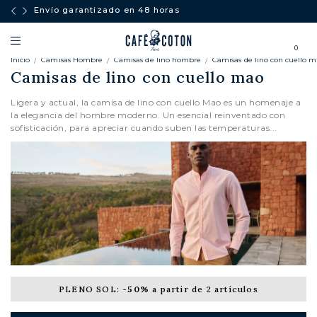
Envío garantizado en 48 horas
0
Inicio
Camisas Hombre
Camisas de lino hombre
Camisas de lino con cuello 
Camisas de lino con cuello mao
Ligera y actual, la camisa de lino con cuello Mao es un homenaje a
la elegancia del hombre moderno. Un esencial reinventado con
sofisticación, para apreciar cuando suben las temperaturas...
PLENO SOL:
-50%
a partir de 2 artículos