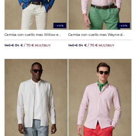
-40%
-40%
Camisa con cuello mao Willow en lino índigo
Camisa con cuello mao Wayne de lino rosa
140 €
84 €
/ 70 €
140 €
84 €
/ 70 €
MULTIBUY
MULTIBUY