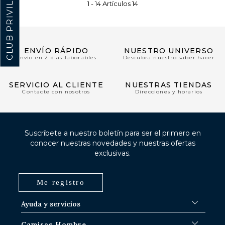
CLUB PRIVILÈGE
1 -
14
Artículos
14
ENVÍO RÁPIDO
NUESTRO UNIVERSO
Envío en 2 días laborables
Descubra nuestro saber hacer
SERVICIO AL CLIENTE
NUESTRAS TIENDAS
Contacte con nosotros
Direcciones y horarios
Suscríbete a nuestro boletín para ser el primero en
conocer nuestras novedades y nuestras ofertas
exclusivas.
Me registro
Ayuda y servicios
FAQ
Camisas Hombre