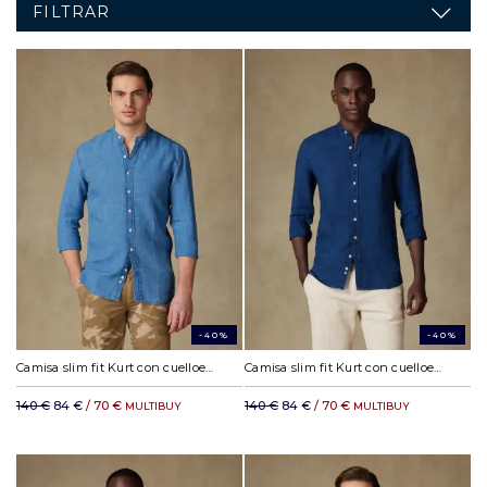
FILTRAR
-40%
-40%
Camisa slim fit Kurt con cuelloen lino celeste
Camisa slim fit Kurt con cuelloen lino índigo
140 €
84 €
/ 70 €
140 €
84 €
/ 70 €
MULTIBUY
MULTIBUY