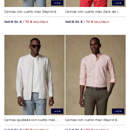
-40%
-40%
Camisa con cuello mao Wayne de lino color arena
Camisa con cuello mao Zack de lino rosa
140 €
84 €
/ 70 €
140 €
84 €
/ 70 €
MULTIBUY
MULTIBUY
-40%
-40%
Camisa ajustada con cuello mao Wayne de lino color arena
Camisa con cuello mao Wayne de lino naranja